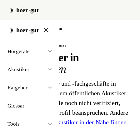
hoer·gut
start
/
akustiker
/
ludwigshafen
hoer·gut
// stadt · ludwigshafen · 3 ergebnisse
Hörgeräte
Hörakustiker in
Ludwigshafen
Akustiker
3 Hörgeräteakustiker und -fachgeschäfte in
Ratgeber
Ludwigshafen. Aus dem öffentlichen Akustiker-
Bestand 2026 - Profile noch nicht verifiziert,
Glossar
Inhaber können ihr Profil beanspruchen. Andere
Stadt gesucht?
Hörakustiker in der Nähe finden
.
Tools