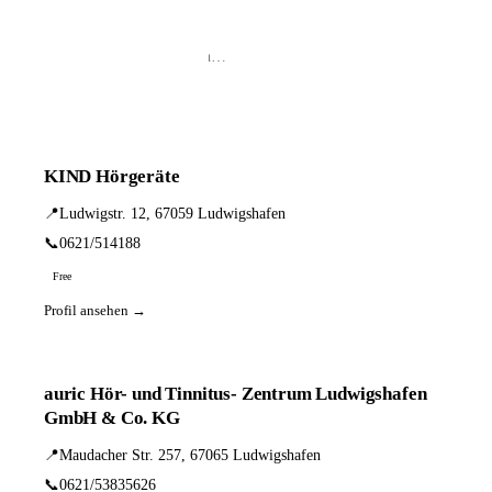
📦 Zuhause testen
3 Einträge · sortiert nach PLZ
KIND Hörgeräte
📍
Ludwigstr. 12, 67059 Ludwigshafen
📞
0621/514188
Free
Profil ansehen →
auric Hör- und Tinnitus- Zentrum Ludwigshafen
GmbH & Co. KG
📍
Maudacher Str. 257, 67065 Ludwigshafen
📞
0621/53835626