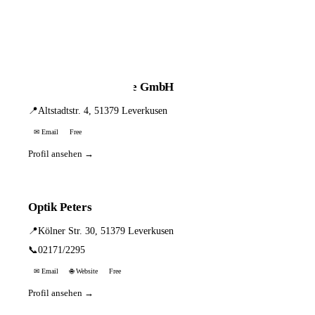
📦 Zuhause testen
2 Einträge · sortiert nach PLZ
Hammes Hörsysteme GmbH
📍
Altstadtstr. 4, 51379 Leverkusen
✉ Email
Free
Profil ansehen →
Optik Peters
📍
Kölner Str. 30, 51379 Leverkusen
📞
02171/2295
✉ Email
🌐 Website
Free
Profil ansehen →