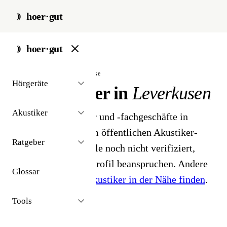
hoer·gut
start
/
akustiker
/
leverkusen
hoer·gut
// stadt · leverkusen · 2 ergebnisse
Hörgeräte
Hörakustiker in
Leverkusen
Akustiker
2 Hörgeräteakustiker und -fachgeschäfte in
Leverkusen. Aus dem öffentlichen Akustiker-
Ratgeber
Bestand 2026 - Profile noch nicht verifiziert,
Inhaber können ihr Profil beanspruchen. Andere
Glossar
Stadt gesucht?
Hörakustiker in der Nähe finden
.
Tools