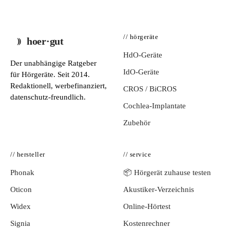
// hörgeräte
hoer·gut
HdO-Geräte
Der unabhängige Ratgeber
IdO-Geräte
für Hörgeräte. Seit 2014.
Redaktionell, werbefinanziert,
CROS / BiCROS
datenschutz-freundlich.
Cochlea-Implantate
Zubehör
// hersteller
// service
Phonak
📦 Hörgerät zuhause testen
Oticon
Akustiker-Verzeichnis
Widex
Online-Hörtest
Signia
Kostenrechner