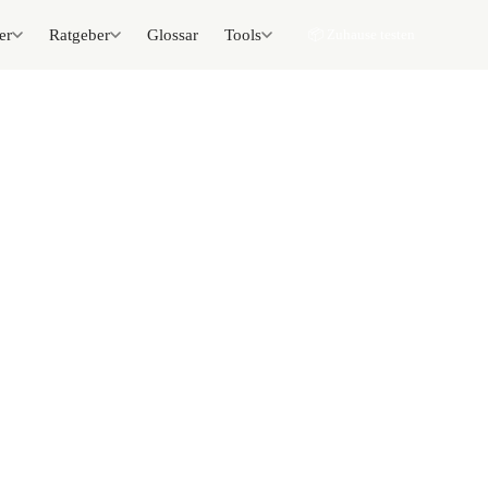
er
Ratgeber
Glossar
Tools
📦 Zuhause testen