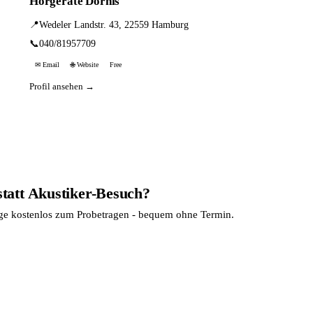
Hörgeräte Dornis
📍
Wedeler Landstr. 43, 22559 Hamburg
📞
040/81957709
✉ Email
🌐 Website
Free
Profil ansehen →
statt Akustiker-Besuch?
age kostenlos zum Probetragen - bequem ohne Termin.