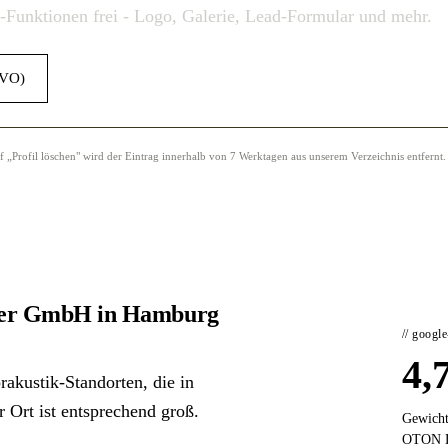
o-Funktionen frei - Logo, Galerie, Lead-Formular und mehr.
GVO)
Profil löschen" wird der Eintrag innerhalb von 7 Werktagen aus unserem Verzeichnis entfernt.
ker GmbH in Hamburg
// googl
4,
kustik-Standorten, die in
 Ort ist entsprechend groß.
Gewicht
OTON D