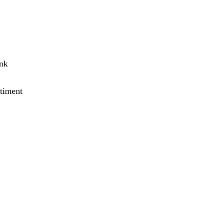
ank
timent