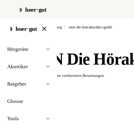
hoer·gut
start
/
akustiker
/
hamburg
/
oton-die-hoerakustiker-gmbh
hoer·gut
// akustiker · hamburg
Hörgeräte
OTON Die Höra
Akustiker
☆☆☆☆☆
Noch keine verifizierten Bewertungen
Ratgeber
Glossar
Tools