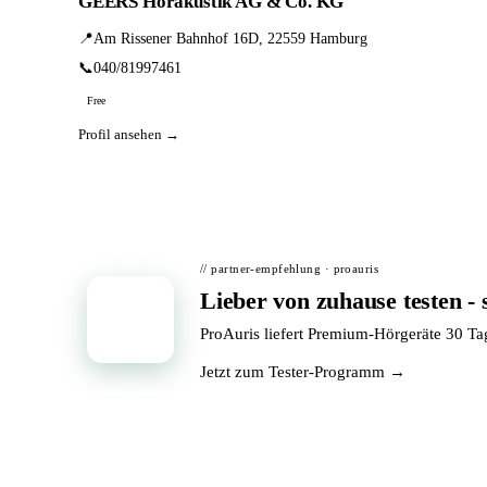
GEERS Hörakustik AG & Co. KG
📍
Am Rissener Bahnhof 16D, 22559 Hamburg
📞
040/81997461
Free
Profil ansehen →
// partner-empfehlung · proauris
Lieber von zuhause testen - 
📦
ProAuris liefert Premium-Hörgeräte 30 T
Jetzt zum Tester-Programm →