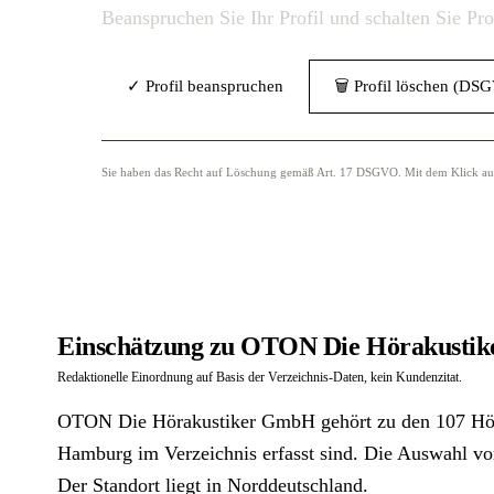
Beanspruchen Sie Ihr Profil und schalten Sie Pr
✓ Profil beanspruchen
🗑 Profil löschen (DS
Sie haben das Recht auf Löschung gemäß Art. 17 DSGVO. Mit dem Klick auf „
Einschätzung zu OTON Die Hörakusti
Redaktionelle Einordnung auf Basis der Verzeichnis-Daten, kein Kundenzitat.
OTON Die Hörakustiker GmbH gehört zu den 107 Höra
Hamburg im Verzeichnis erfasst sind. Die Auswahl vor
Der Standort liegt in Norddeutschland.