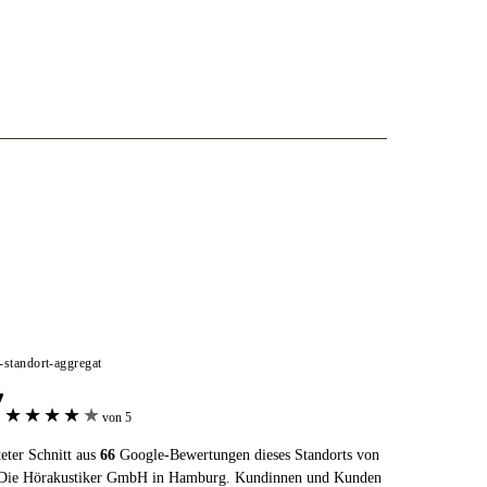
e-standort-aggregat
7
★
★
★
★
★
von 5
eter Schnitt aus
66
Google-Bewertungen dieses Standorts von
ie Hörakustiker GmbH in Hamburg. Kundinnen und Kunden