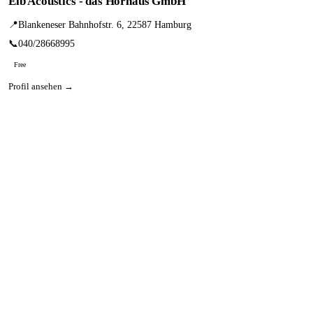
Elb Acoustics - das Hörhaus GmbH
📍
Blankeneser Bahnhofstr. 6, 22587 Hamburg
📞
040/28668995
Free
Profil ansehen →