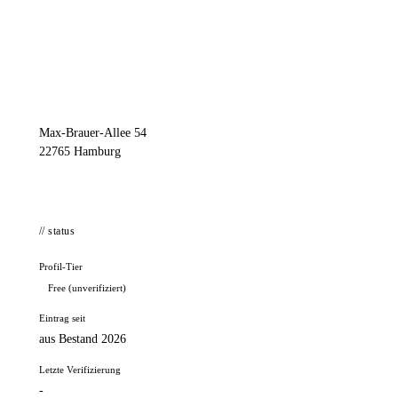
📦 Zuhause testen
// kontakt
Adresse
Max-Brauer-Allee 54
22765 Hamburg
// status
Profil-Tier
Free (unverifiziert)
Eintrag seit
aus Bestand 2026
Letzte Verifizierung
-