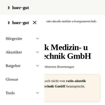
hoer·gut
start
/
akustiker
/
hamburg
/
ratio-akustik-medizin-u-hoergeraetetechnik-
hoer·gut
gmbh
Hörgeräte
// akustiker · hamburg
ratio-akustik Medizin- u
Akustiker
Hörgerätetechnik GmbH
Ratgeber
☆☆☆☆☆
Noch keine verifizierten Bewertungen
Glossar
⚠ Dieses Profil wurde noch nicht von
ratio-akustik
Medizin- u Hörgerätetechnik GmbH
beansprucht.
Tools
Profil beanspruchen →