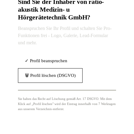
Sind Sie der Inhaber von ratio-
akustik Medizin- u
Hörgerätetechnik GmbH?
Beanspruchen Sie Ihr Profil und schalten Sie Pro-
Funktionen frei - Logo, Galerie, Lead-Formular
und mehr.
✓ Profil beanspruchen
🗑 Profil löschen (DSGVO)
Sie haben das Recht auf Löschung gemäß Art. 17 DSGVO. Mit dem
Klick auf „Profil löschen" wird der Eintrag innerhalb von 7 Werktagen
aus unserem Verzeichnis entfernt.