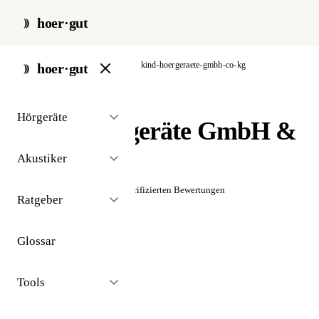
hoer·gut
start
/
akustiker
/
hamburg
/
kind-hoergeraete-gmbh-co-kg
hoer·gut
// akustiker · hamburg
Hörgeräte
KIND Hörgeräte GmbH &
Co. KG
Akustiker
☆☆☆☆☆
Noch keine verifizierten Bewertungen
Ratgeber
Glossar
Tools