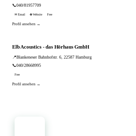
📞
040/81957709
✉ Email
🌐 Website
Free
Profil ansehen →
Elb Acoustics - das Hörhaus GmbH
📍
Blankeneser Bahnhofstr. 6, 22587 Hamburg
📞
040/28668995
Free
Profil ansehen →
📦