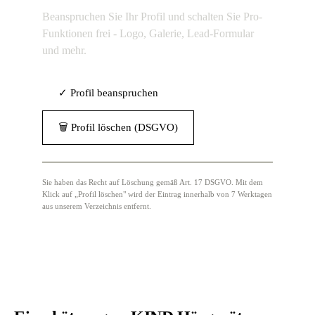
Beanspruchen Sie Ihr Profil und schalten Sie Pro-
Funktionen frei - Logo, Galerie, Lead-Formular
und mehr.
✓ Profil beanspruchen
🗑 Profil löschen (DSGVO)
Sie haben das Recht auf Löschung gemäß Art. 17 DSGVO. Mit dem
Klick auf „Profil löschen" wird der Eintrag innerhalb von 7 Werktagen
aus unserem Verzeichnis entfernt.