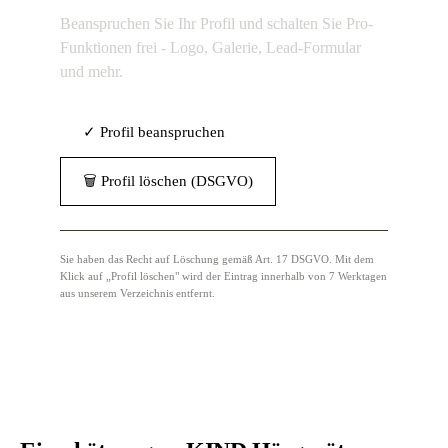
Beanspruchen Sie Ihr Profil und schalten Sie Pro-
Funktionen frei - Logo, Galerie, Lead-Formular
und mehr.
✓ Profil beanspruchen
🗑 Profil löschen (DSGVO)
Sie haben das Recht auf Löschung gemäß Art. 17 DSGVO. Mit dem
Klick auf „Profil löschen" wird der Eintrag innerhalb von 7 Werktagen
aus unserem Verzeichnis entfernt.