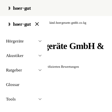
hoer·gut
start
/
akustiker
/
hamburg
/
kind-hoergeraete-gmbh-co-kg
hoer·gut
// akustiker · hamburg
Hörgeräte
KIND Hörgeräte GmbH &
Co. KG
Akustiker
☆☆☆☆☆
Noch keine verifizierten Bewertungen
Ratgeber
Glossar
Tools