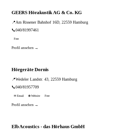
GEERS Hörakustik AG & Co. KG
📍
Am Rissener Bahnhof 16D, 22559 Hamburg
📞
040/81997461
Free
Profil ansehen →
Hörgeräte Dornis
📍
Wedeler Landstr. 43, 22559 Hamburg
📞
040/81957709
✉ Email
🌐 Website
Free
Profil ansehen →
Elb Acoustics - das Hörhaus GmbH