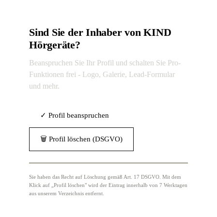
Sind Sie der Inhaber von KIND
Hörgeräte?
Beanspruchen Sie Ihr Profil und schalten Sie Pro-
Funktionen frei - Logo, Galerie, Lead-Formular
und mehr.
✓ Profil beanspruchen
🗑 Profil löschen (DSGVO)
Sie haben das Recht auf Löschung gemäß Art. 17 DSGVO. Mit dem
Klick auf „Profil löschen" wird der Eintrag innerhalb von 7 Werktagen
aus unserem Verzeichnis entfernt.