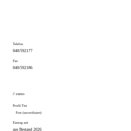
📦 Zuhause testen
// kontakt
Adresse
Wacholderweg 3
22335 Hamburg
Telefon
040/592177
Fax
040/592186
// status
Profil-Tier
Free (unverifiziert)
Eintrag seit
aus Bestand 2026