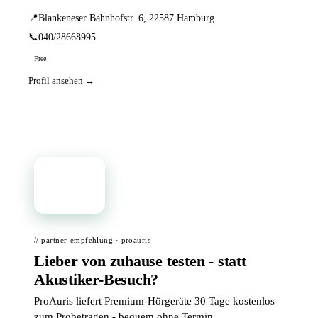
📍
Blankeneser Bahnhofstr. 6, 22587 Hamburg
📞
040/28668995
Free
Profil ansehen →
📦
// partner-empfehlung · proauris
Lieber von zuhause testen - statt
Akustiker-Besuch?
ProAuris liefert Premium-Hörgeräte 30 Tage kostenlos
zum Probetragen - bequem ohne Termin.