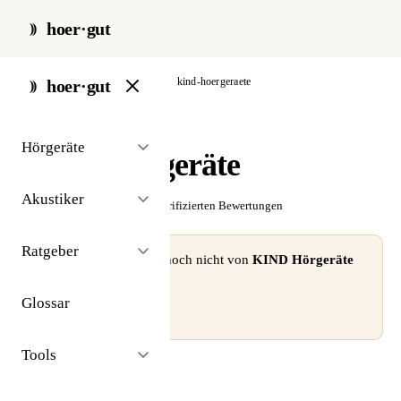
hoer·gut
start
/
akustiker
/
hamburg
/
kind-hoergeraete
hoer·gut
// akustiker · hamburg
Hörgeräte
KIND Hörgeräte
Akustiker
☆☆☆☆☆
Noch keine verifizierten Bewertungen
Ratgeber
⚠ Dieses Profil wurde noch nicht von
KIND Hörgeräte
beansprucht.
Glossar
Profil beanspruchen →
Tools