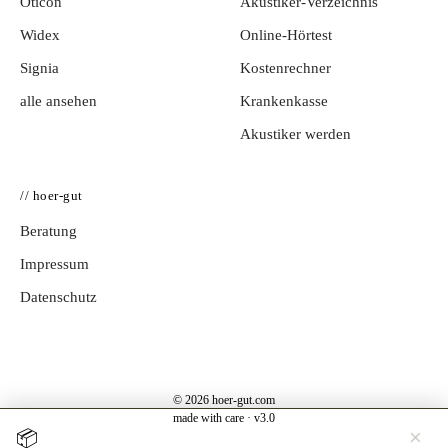
Oticon
Akustiker-Verzeichnis
Widex
Online-Hörtest
Signia
Kostenrechner
alle ansehen
Krankenkasse
Akustiker werden
// hoer-gut
Beratung
Impressum
Datenschutz
© 2026 hoer-gut.com
made with care · v3.0
×
📦
Jetzt testen →
Hörgerät 30 Tage kostenlos zuhause testen