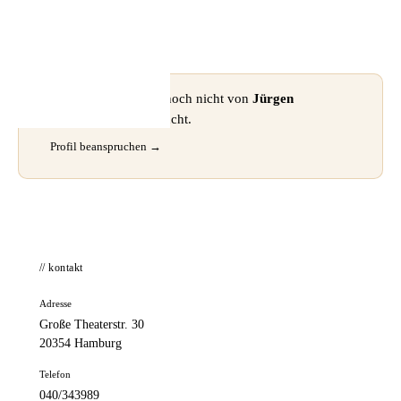
📦 Zuhause testen
⚠ Dieses Profil wurde noch nicht von
Jürgen
Rombkowsky
beansprucht.
Profil beanspruchen →
// kontakt
Adresse
Große Theaterstr. 30
20354 Hamburg
Telefon
040/343989