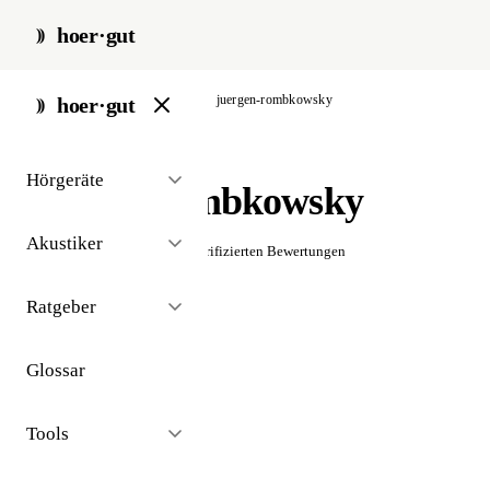
hoer·gut
start
/
akustiker
/
hamburg
/
juergen-rombkowsky
hoer·gut
// akustiker · hamburg
Hörgeräte
Jürgen Rombkowsky
Akustiker
☆☆☆☆☆
Noch keine verifizierten Bewertungen
Ratgeber
Glossar
Tools