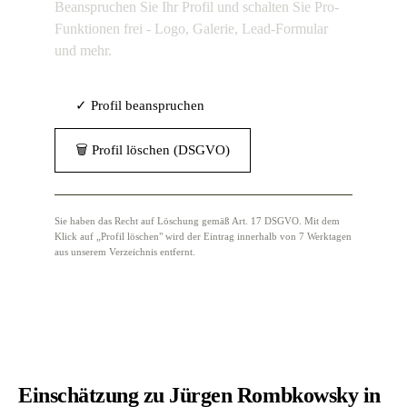
Beanspruchen Sie Ihr Profil und schalten Sie Pro-
Funktionen frei - Logo, Galerie, Lead-Formular
und mehr.
✓ Profil beanspruchen
🗑 Profil löschen (DSGVO)
Sie haben das Recht auf Löschung gemäß Art. 17 DSGVO. Mit dem
Klick auf „Profil löschen" wird der Eintrag innerhalb von 7 Werktagen
aus unserem Verzeichnis entfernt.
Einschätzung zu Jürgen Rombkowsky in