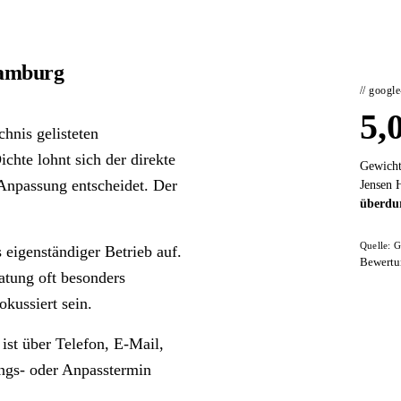
Hamburg
// googl
5,
hnis gelisteten
chte lohnt sich der direkte
Gewicht
 Anpassung entscheidet. Der
Jensen 
überdur
Quelle: G
s eigenständiger Betrieb auf.
Bewertu
ratung oft besonders
okussiert sein.
 ist über Telefon, E-Mail,
ungs- oder Anpasstermin