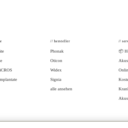
te
// hersteller
// ser
te
Phonak
📦 Hö
te
Oticon
Akust
BiCROS
Widex
Onlin
mplantate
Signia
Kost
alle ansehen
Kran
Akus