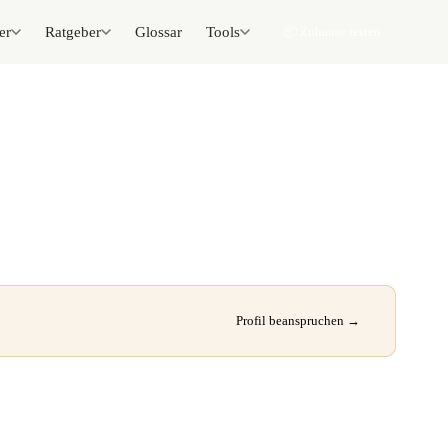
er
Ratgeber
Glossar
Tools
📦 Zuhause testen
Profil beanspruchen →