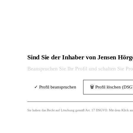
Sind Sie der Inhaber von Jensen Hörg
Beanspruchen Sie Ihr Profil und schalten Sie Pr
✓ Profil beanspruchen
🗑 Profil löschen (DS
Sie haben das Recht auf Löschung gemäß Art. 17 DSGVO. Mit dem Klick auf „