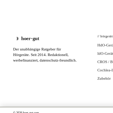
// hörgerä
hoer·gut
HdO-Gerä
Der unabhängige Ratgeber für
IdO-Gerä
Hörgeräte. Seit 2014. Redaktionell,
werbefinanziert, datenschutz-freundlich.
CROS / 
Cochlea-I
Zubehör
© 2026 hoer-gut.com