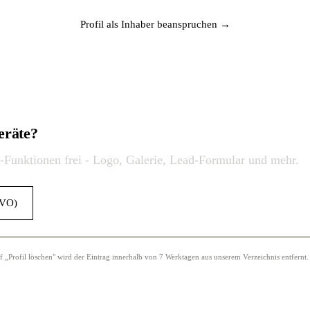
Profil als Inhaber beanspruchen →
eräte?
o-Funktionen frei - Logo, Galerie, Lead-Formular und mehr.
GVO)
Profil löschen" wird der Eintrag innerhalb von 7 Werktagen aus unserem Verzeichnis entfernt.