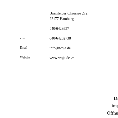
// kontakt
📦 Zuhause testen
Adresse
Bramfelder Chaussee 272
22177 Hamburg
Telefon
040/6429337
Fax
040/64202738
Email
info@woje.de
Website
www.woje.de ↗
Di
imp
Öffnu