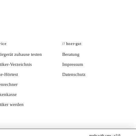
vice
// hoer-gut
rgerät zuhause testen
Beratung
iker-Verzeichnis
Impressum
e-Hörtest
Datenschutz
enrechner
kenkasse
tiker werden
made with care · v3.0