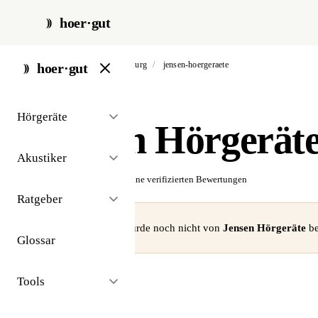
hoer·gut
start
/
akustiker
/
hamburg
/
jensen-hoergeraete
hoer·gut
// akustiker · hamburg
Hörgeräte
Jensen Hörgerät
Akustiker
☆☆☆☆☆
Noch keine verifizierten Bewertungen
Ratgeber
⚠ Dieses Profil wurde noch nicht von
Jensen Hörgeräte
be
Glossar
Tools