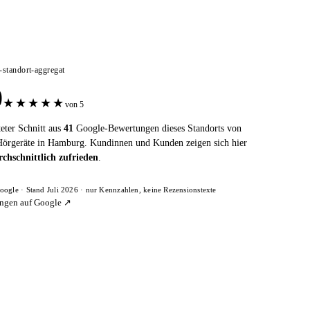
e-standort-aggregat
0
★
★
★
★
★
von 5
eter Schnitt aus
41
Google-Bewertungen dieses Standorts von
Hörgeräte in Hamburg. Kundinnen und Kunden zeigen sich hier
chschnittlich zufrieden
.
oogle · Stand Juli 2026 · nur Kennzahlen, keine Rezensionstexte
ngen auf Google ↗