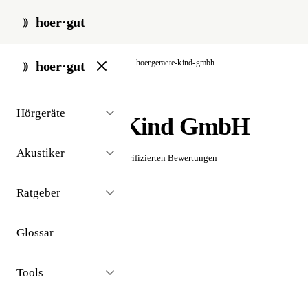
hoer·gut
start
/
akustiker
/
hamburg
/
hoergeraete-kind-gmbh
hoer·gut
// akustiker · hamburg
Hörgeräte
Hörgeräte Kind GmbH
Akustiker
☆☆☆☆☆
Noch keine verifizierten Bewertungen
Ratgeber
Glossar
Tools