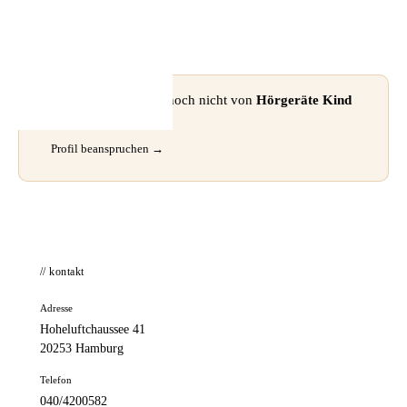
📦 Zuhause testen
⚠ Dieses Profil wurde noch nicht von
Hörgeräte Kind
GmbH
beansprucht.
Profil beanspruchen →
// kontakt
Adresse
Hoheluftchaussee 41
20253 Hamburg
Telefon
040/4200582