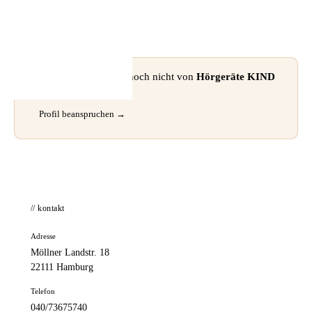
📦 Zuhause testen
⚠ Dieses Profil wurde noch nicht von
Hörgeräte KIND
GmbH
beansprucht.
Profil beanspruchen →
// kontakt
Adresse
Möllner Landstr. 18
22111 Hamburg
Telefon
040/73675740