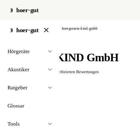
hoer·gut
start
/
akustiker
/
hamburg
/
hoergeraete-kind-gmbh
hoer·gut
// akustiker · hamburg
Hörgeräte
Hörgeräte KIND GmbH
Akustiker
☆☆☆☆☆
Noch keine verifizierten Bewertungen
Ratgeber
Glossar
Tools