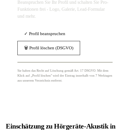
Beanspruchen Sie Ihr Profil und schalten Sie Pro-
Funktionen frei - Logo, Galerie, Lead-Formular
und mehr.
✓ Profil beanspruchen
🗑 Profil löschen (DSGVO)
Sie haben das Recht auf Löschung gemäß Art. 17 DSGVO. Mit dem
Klick auf „Profil löschen" wird der Eintrag innerhalb von 7 Werktagen
aus unserem Verzeichnis entfernt.
Einschätzung zu Hörgeräte-Akustik in