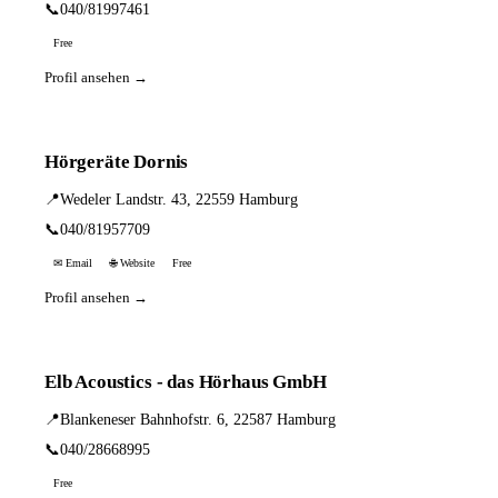
📞
040/81997461
Free
Profil ansehen →
Hörgeräte Dornis
📍
Wedeler Landstr. 43, 22559 Hamburg
📞
040/81957709
✉ Email
🌐 Website
Free
Profil ansehen →
Elb Acoustics - das Hörhaus GmbH
📍
Blankeneser Bahnhofstr. 6, 22587 Hamburg
📞
040/28668995
Free