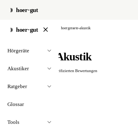
hoer·gut
start
/
akustiker
/
hamburg
/
hoergeraete-akustik
hoer·gut
// akustiker · hamburg
Hörgeräte
Hörgeräte-Akustik
Akustiker
☆☆☆☆☆
Noch keine verifizierten Bewertungen
Ratgeber
Glossar
Tools