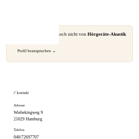
📦 Zuhause testen
⚠ Dieses Profil wurde noch nicht von
Hörgeräte-Akustik
beansprucht.
Profil beanspruchen →
// kontakt
Adresse
Wiebekingweg 9
21029 Hamburg
Telefon
040/72697707