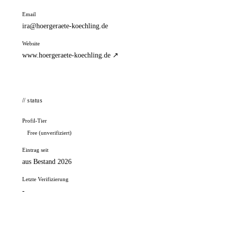
Email
ira@hoergeraete-koechling.de
Website
www.hoergeraete-koechling.de ↗
// status
Profil-Tier
Free (unverifiziert)
Eintrag seit
aus Bestand 2026
Letzte Verifizierung
-