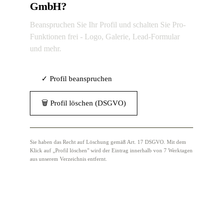
GmbH?
Beanspruchen Sie Ihr Profil und schalten Sie Pro-
Funktionen frei - Logo, Galerie, Lead-Formular
und mehr.
✓ Profil beanspruchen
🗑 Profil löschen (DSGVO)
Sie haben das Recht auf Löschung gemäß Art. 17 DSGVO. Mit dem
Klick auf „Profil löschen" wird der Eintrag innerhalb von 7 Werktagen
aus unserem Verzeichnis entfernt.