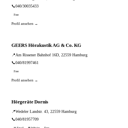
📞
040/30035433
Free
Profil ansehen →
GEERS Hörakustik AG & Co. KG
📍
Am Rissener Bahnhof 16D, 22559 Hamburg
📞
040/81997461
Free
Profil ansehen →
Hörgeräte Dornis
📍
Wedeler Landstr. 43, 22559 Hamburg
📞
040/81957709
✉ Email
🌐 Website
Free