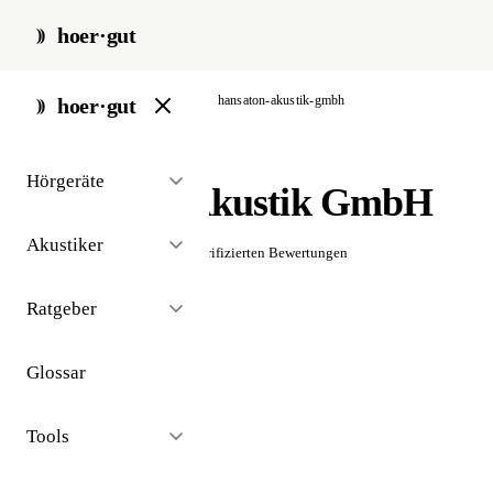
hoer·gut
start
/
akustiker
/
hamburg
/
hansaton-akustik-gmbh
hoer·gut
// akustiker · hamburg
Hörgeräte
Hansaton Akustik GmbH
Akustiker
☆☆☆☆☆
Noch keine verifizierten Bewertungen
Ratgeber
Glossar
Tools