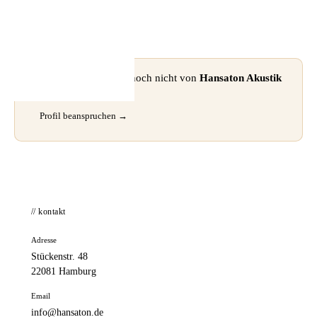
📦 Zuhause testen
⚠ Dieses Profil wurde noch nicht von
Hansaton Akustik
GmbH
beansprucht.
Profil beanspruchen →
// kontakt
Adresse
Stückenstr. 48
22081 Hamburg
Email
info@hansaton.de