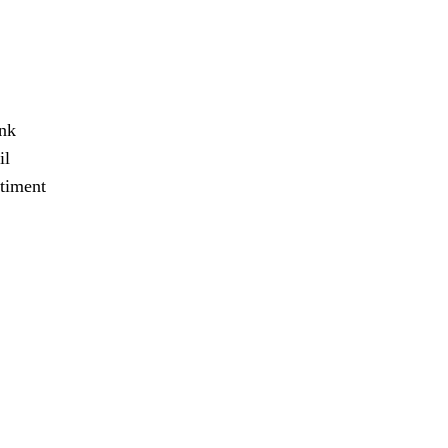
ank
il
timent