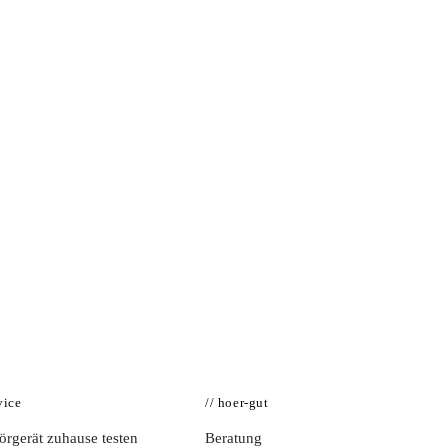
vice
// hoer-gut
rgerät zuhause testen
Beratung