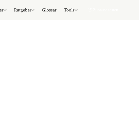
er
Ratgeber
Glossar
Tools
📦 Zuhause testen