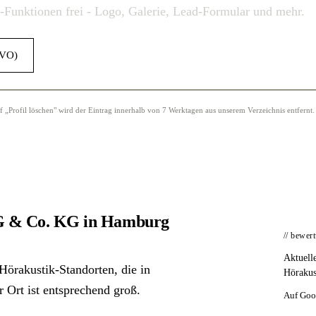
o-Funktionen frei - Logo, Galerie, Lead-Formular und mehr.
GVO)
Profil löschen" wird der Eintrag innerhalb von 7 Werktagen aus unserem Verzeichnis entfernt.
G & Co. KG in Hamburg
// bewer
Aktuell
rakustik-Standorten, die in
Hörakus
 Ort ist entsprechend groß.
Auf Goo