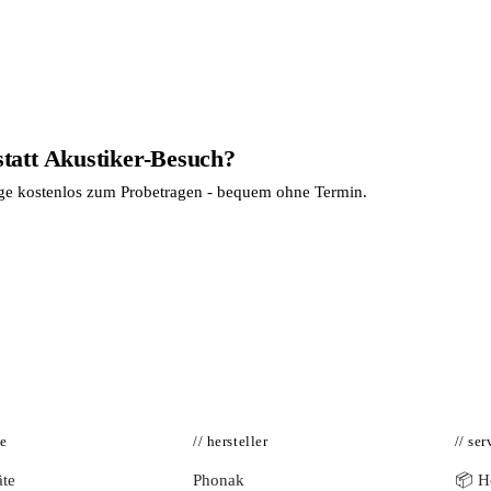
statt Akustiker-Besuch?
age kostenlos zum Probetragen - bequem ohne Termin.
te
// hersteller
// ser
te
Phonak
📦 Hö