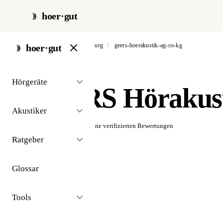
hoer·gut
start
/
akustiker
/
hamburg
/
geers-hoerakustik-ag-co-kg
hoer·gut
// akustiker · hamburg
Hörgeräte
GEERS Hörakus
Akustiker
☆☆☆☆☆
Noch keine verifizierten Bewertungen
Ratgeber
Glossar
Tools