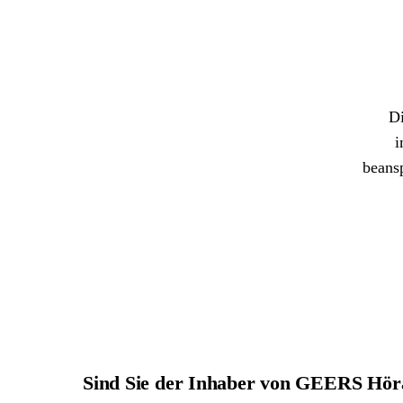
Di
i
beans
Sind Sie der Inhaber von GEERS Hö