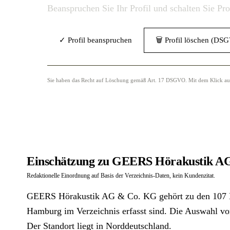
Beanspruchen Sie Ihr Profil und schalten Sie Pr
✓ Profil beanspruchen
🗑 Profil löschen (DS
Sie haben das Recht auf Löschung gemäß Art. 17 DSGVO. Mit dem Klick auf „
Einschätzung zu GEERS Hörakustik A
Redaktionelle Einordnung auf Basis der Verzeichnis-Daten, kein Kundenzitat.
GEERS Hörakustik AG & Co. KG gehört zu den 107 Hö
Hamburg im Verzeichnis erfasst sind. Die Auswahl vor
Der Standort liegt in Norddeutschland.