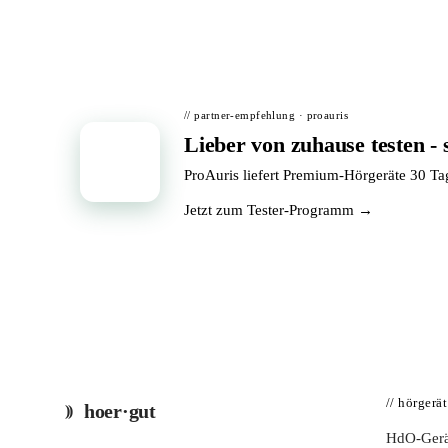
// partner-empfehlung · proauris
Lieber von zuhause testen - 
📦
ProAuris liefert Premium-Hörgeräte 30 T
Jetzt zum Tester-Programm →
// hörgerä
hoer·gut
HdO-Gerä