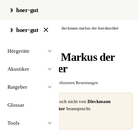
hoer·gut
start
/
akustiker
/
hamburg
/
dieckmann-markus-der-hoerakustiker
hoer·gut
// akustiker · hamburg
Hörgeräte
Dieckmann Markus der
Hörakustiker
Akustiker
☆☆☆☆☆
Noch keine verifizierten Bewertungen
Ratgeber
⚠ Dieses Profil wurde noch nicht von
Dieckmann
Glossar
Markus der Hörakustiker
beansprucht.
Profil beanspruchen →
Tools