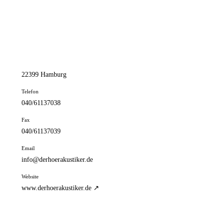
📦 Zuhause testen
// kontakt
Adresse
Harksheider Str. 8
22399 Hamburg
Telefon
040/61137038
Fax
040/61137039
Email
info@derhoerakustiker.de
Website
www.derhoerakustiker.de ↗