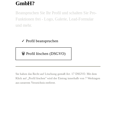
GmbH?
Beanspruchen Sie Ihr Profil und schalten Sie Pro-
Funktionen frei - Logo, Galerie, Lead-Formular
und mehr.
✓ Profil beanspruchen
🗑 Profil löschen (DSGVO)
Sie haben das Recht auf Löschung gemäß Art. 17 DSGVO. Mit dem
Klick auf „Profil löschen" wird der Eintrag innerhalb von 7 Werktagen
aus unserem Verzeichnis entfernt.