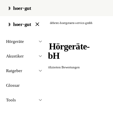
hoer·gut
start
/
akustiker
/
hamburg
/
debetec-hoergeraete-service-gmbh
hoer·gut
// akustiker · hamburg
Hörgeräte
DEBETEC Hörgeräte-
Service GmbH
Akustiker
☆☆☆☆☆
Noch keine verifizierten Bewertungen
Ratgeber
Glossar
Tools