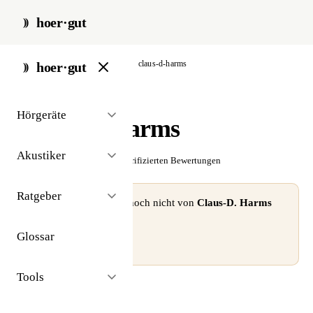
hoer·gut
start
/
akustiker
/
hamburg
/
claus-d-harms
hoer·gut
// akustiker · hamburg
Hörgeräte
Claus-D. Harms
Akustiker
☆☆☆☆☆
Noch keine verifizierten Bewertungen
Ratgeber
⚠ Dieses Profil wurde noch nicht von
Claus-D. Harms
beansprucht.
Glossar
Profil beanspruchen →
Tools