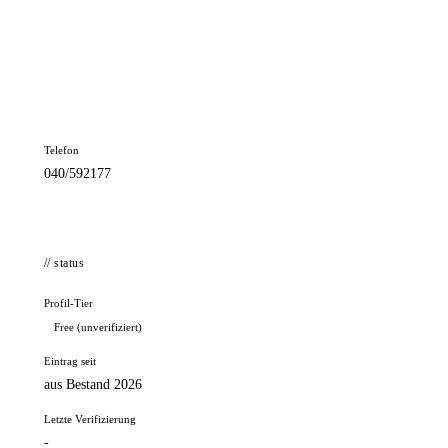
📦 Zuhause testen
// kontakt
Adresse
Wacholderweg 3
22335 Hamburg
Telefon
040/592177
// status
Profil-Tier
Free (unverifiziert)
Eintrag seit
aus Bestand 2026
Letzte Verifizierung
-