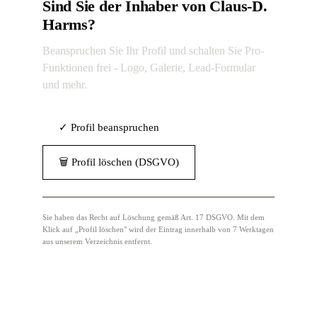
Sind Sie der Inhaber von Claus-D.
Harms?
Beanspruchen Sie Ihr Profil und schalten Sie Pro-
Funktionen frei - Logo, Galerie, Lead-Formular
und mehr.
✓ Profil beanspruchen
🗑 Profil löschen (DSGVO)
Sie haben das Recht auf Löschung gemäß Art. 17 DSGVO. Mit dem
Klick auf „Profil löschen" wird der Eintrag innerhalb von 7 Werktagen
aus unserem Verzeichnis entfernt.