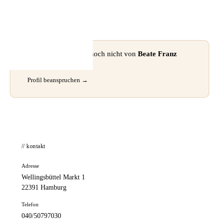
📦 Zuhause testen
⚠ Dieses Profil wurde noch nicht von
Beate Franz
beansprucht.
Profil beanspruchen →
// kontakt
Adresse
Wellingsbüttel Markt 1
22391 Hamburg
Telefon
040/50797030