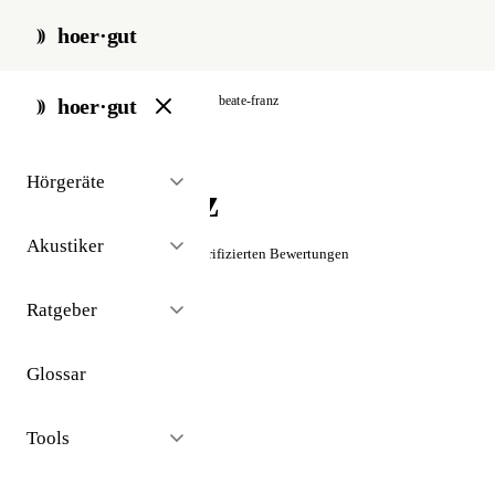
hoer·gut
start
/
akustiker
/
hamburg
/
beate-franz
hoer·gut
// akustiker · hamburg
Hörgeräte
Beate Franz
Akustiker
☆☆☆☆☆
Noch keine verifizierten Bewertungen
Ratgeber
Glossar
Tools