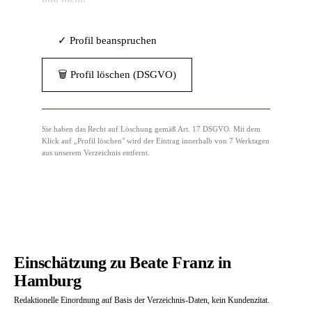
✓ Profil beanspruchen
🗑 Profil löschen (DSGVO)
Sie haben das Recht auf Löschung gemäß Art. 17 DSGVO. Mit dem
Klick auf „Profil löschen" wird der Eintrag innerhalb von 7 Werktagen
aus unserem Verzeichnis entfernt.
Einschätzung zu Beate Franz in
Hamburg
Redaktionelle Einordnung auf Basis der Verzeichnis-Daten, kein Kundenzitat.