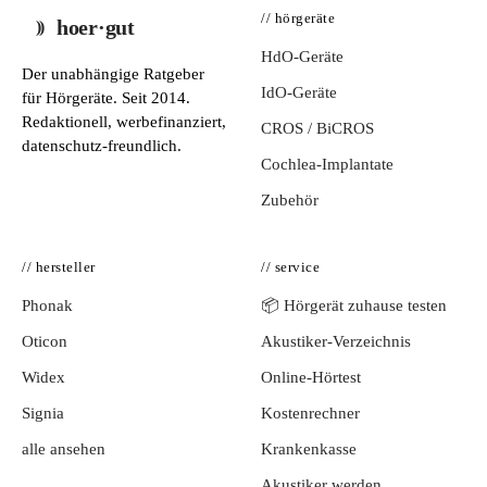
// hörgeräte
hoer·gut
HdO-Geräte
Der unabhängige Ratgeber
IdO-Geräte
für Hörgeräte. Seit 2014.
Redaktionell, werbefinanziert,
CROS / BiCROS
datenschutz-freundlich.
Cochlea-Implantate
Zubehör
// hersteller
// service
Phonak
📦 Hörgerät zuhause testen
Oticon
Akustiker-Verzeichnis
Widex
Online-Hörtest
Signia
Kostenrechner
alle ansehen
Krankenkasse
Akustiker werden