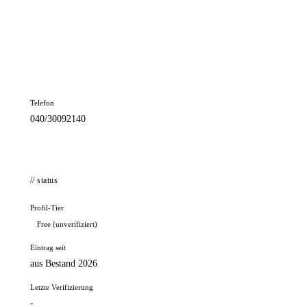
📦 Zuhause testen
// kontakt
Adresse
Sand 31
21073 Hamburg
Telefon
040/30092140
// status
Profil-Tier
Free (unverifiziert)
Eintrag seit
aus Bestand 2026
Letzte Verifizierung
-