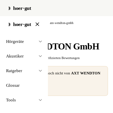
hoer·gut
start
/
akustiker
/
hamburg
/
axt-wendton-gmbh
hoer·gut
// akustiker · hamburg
Hörgeräte
AXT WENDTON GmbH
Akustiker
☆☆☆☆☆
Noch keine verifizierten Bewertungen
Ratgeber
⚠ Dieses Profil wurde noch nicht von
AXT WENDTON
GmbH
beansprucht.
Glossar
Profil beanspruchen →
Tools