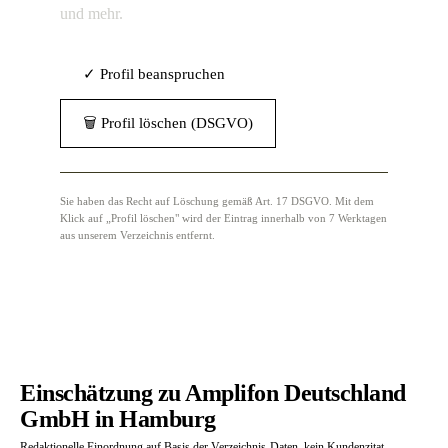
und mehr.
✓ Profil beanspruchen
🗑 Profil löschen (DSGVO)
Sie haben das Recht auf Löschung gemäß Art. 17 DSGVO. Mit dem
Klick auf „Profil löschen" wird der Eintrag innerhalb von 7 Werktagen
aus unserem Verzeichnis entfernt.
Einschätzung zu Amplifon Deutschland
GmbH in Hamburg
Redaktionelle Einordnung auf Basis der Verzeichnis-Daten, kein Kundenzitat.