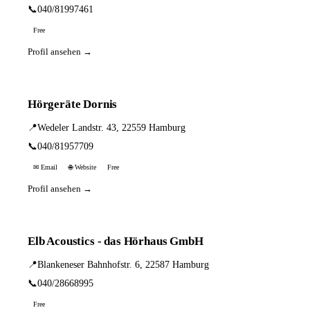
📞
040/81997461
Free
Profil ansehen →
Hörgeräte Dornis
📍
Wedeler Landstr. 43, 22559 Hamburg
📞
040/81957709
✉ Email
🌐 Website
Free
Profil ansehen →
Elb Acoustics - das Hörhaus GmbH
📍
Blankeneser Bahnhofstr. 6, 22587 Hamburg
📞
040/28668995
Free