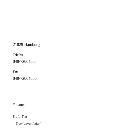
📦 Zuhause testen
// kontakt
Adresse
Sachsentor 38
21029 Hamburg
Telefon
040/72004855
Fax
040/72004856
// status
Profil-Tier
Free (unverifiziert)