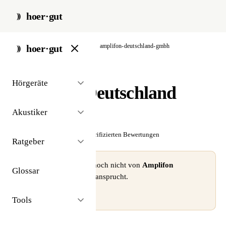
hoer·gut
start
/
akustiker
/
hamburg
/
amplifon-deutschland-gmbh
hoer·gut
// akustiker · hamburg
Hörgeräte
Amplifon Deutschland
GmbH
Akustiker
☆☆☆☆☆
Noch keine verifizierten Bewertungen
Ratgeber
⚠ Dieses Profil wurde noch nicht von
Amplifon
Glossar
Deutschland GmbH
beansprucht.
Profil beanspruchen →
Tools