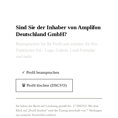
Sind Sie der Inhaber von Amplifon
Deutschland GmbH?
Beanspruchen Sie Ihr Profil und schalten Sie Pro-
Funktionen frei - Logo, Galerie, Lead-Formular
und mehr.
✓ Profil beanspruchen
🗑 Profil löschen (DSGVO)
Sie haben das Recht auf Löschung gemäß Art. 17 DSGVO. Mit dem
Klick auf „Profil löschen" wird der Eintrag innerhalb von 7 Werktagen
aus unserem Verzeichnis entfernt.