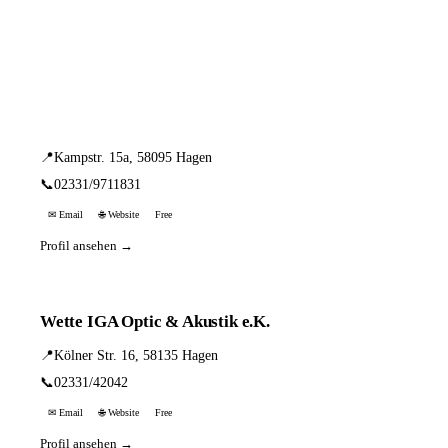
📦 Zuhause testen
2 Einträge · sortiert nach PLZ
Britta Faust
📍
Kampstr. 15a, 58095 Hagen
📞
02331/9711831
✉ Email
🌐 Website
Free
Profil ansehen →
Wette IGA Optic & Akustik e.K.
📍
Kölner Str. 16, 58135 Hagen
📞
02331/42042
✉ Email
🌐 Website
Free
Profil ansehen →