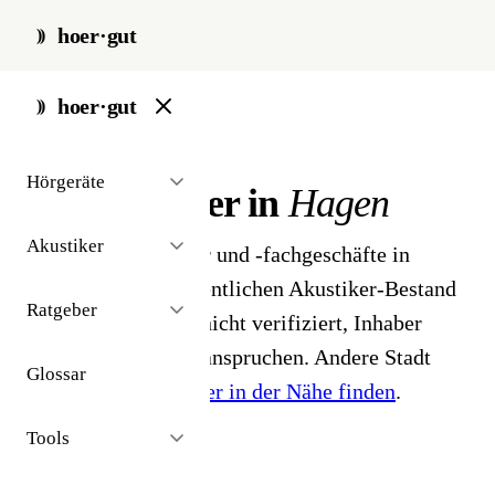
hoer·gut
start
/
akustiker
/
hagen
hoer·gut
// stadt · hagen · 2 ergebnisse
Hörgeräte
Hörakustiker in
Hagen
Akustiker
2 Hörgeräteakustiker und -fachgeschäfte in
Hagen. Aus dem öffentlichen Akustiker-Bestand
Ratgeber
2026 - Profile noch nicht verifiziert, Inhaber
können ihr Profil beanspruchen. Andere Stadt
Glossar
gesucht?
Hörakustiker in der Nähe finden
.
Tools