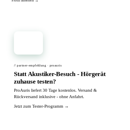
Profil ansehen →
📦
// partner-empfehlung · proauris
Statt Akustiker-Besuch - Hörgerät
zuhause testen?
ProAuris liefert 30 Tage kostenlos. Versand &
Rückversand inklusive - ohne Anfahrt.
Jetzt zum Tester-Programm →