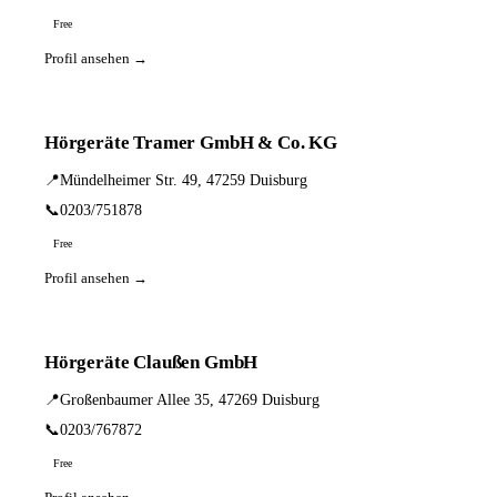
Free
Profil ansehen →
Hörgeräte Tramer GmbH & Co. KG
📍
Mündelheimer Str. 49, 47259 Duisburg
📞
0203/751878
Free
Profil ansehen →
Hörgeräte Claußen GmbH
📍
Großenbaumer Allee 35, 47269 Duisburg
📞
0203/767872
Free