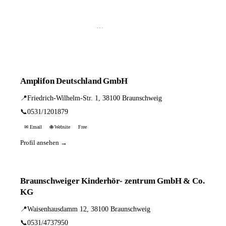
📦 Zuhause testen
6 Einträge · sortiert nach PLZ
Amplifon Deutschland GmbH
📍
Friedrich-Wilhelm-Str. 1, 38100 Braunschweig
📞
0531/1201879
✉ Email
🌐 Website
Free
Profil ansehen →
Braunschweiger Kinderhör- zentrum GmbH & Co.
KG
📍
Waisenhausdamm 12, 38100 Braunschweig
📞
0531/4737950