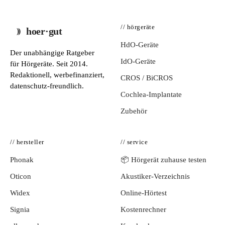
// hörgeräte
hoer·gut
HdO-Geräte
Der unabhängige Ratgeber
IdO-Geräte
für Hörgeräte. Seit 2014.
Redaktionell, werbefinanziert,
CROS / BiCROS
datenschutz-freundlich.
Cochlea-Implantate
Zubehör
// hersteller
// service
Phonak
📦 Hörgerät zuhause testen
Oticon
Akustiker-Verzeichnis
Widex
Online-Hörtest
Signia
Kostenrechner