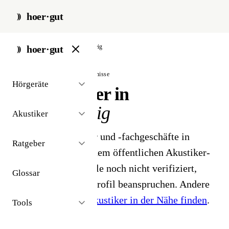
hoer·gut
start
/
akustiker
/
braunschweig
hoer·gut
// stadt · braunschweig · 6 ergebnisse
Hörgeräte
Hörakustiker in
Braunschweig
Akustiker
6 Hörgeräteakustiker und -fachgeschäfte in
Ratgeber
Braunschweig. Aus dem öffentlichen Akustiker-
Bestand 2026 - Profile noch nicht verifiziert,
Glossar
Inhaber können ihr Profil beanspruchen. Andere
Stadt gesucht?
Hörakustiker in der Nähe finden
.
Tools