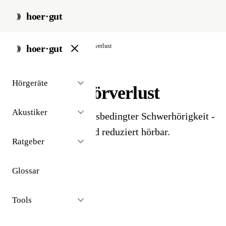
hoer·gut
start
/
glossar
/
hochton-hoerverlust
hoer·gut
// glossar · diagnostik
Hörgeräte
Hochton-Hörverlust
Akustiker
Häufigste Form altersbedingter Schwerhörigkeit -
hohe Frequenzen sind reduziert hörbar.
Ratgeber
Auch bekannt als:
Presbyakusis
Glossar
Tools