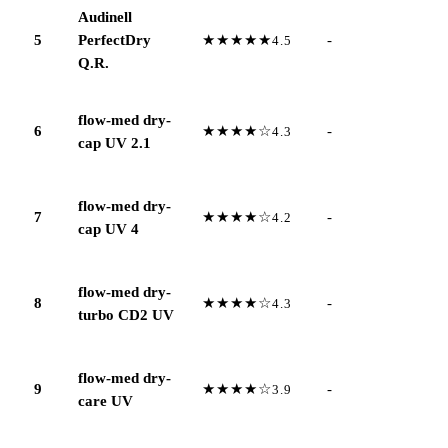
Audinell
5
PerfectDry
★★★★★
-
4.5
Q.R.
flow-med dry-
6
★★★★☆
-
4.3
cap UV 2.1
flow-med dry-
7
★★★★☆
-
4.2
cap UV 4
flow-med dry-
8
★★★★☆
-
4.3
turbo CD2 UV
flow-med dry-
9
★★★★☆
-
3.9
care UV