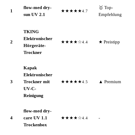
flow-med dry-
🥇 Top-
1
★★★★★
4.7
sun UV 2.1
Empfehlung
TKING
Elektronischer
2
★★★★☆
★ Preistipp
4.4
Hörgeräte-
Trockner
Kapak
Elektronischer
3
Trockner mit
★★★★★
▲ Premium
4.5
UV-C-
Reinigung
flow-med dry-
4
care UV 1.1
★★★★☆
-
4.4
Trockenbox