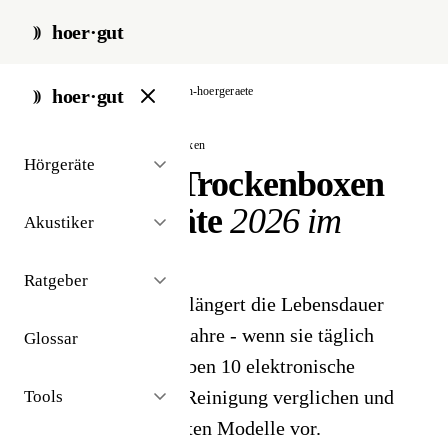
hoer·gut
start
/
zubehör
/
trockenboxen-hoergeraete
hoer·gut
// hörgeräte-zubehör · trockenboxen
Hörgeräte
Die besten Trockenboxen
für Hörgeräte
2026 im
Akustiker
Vergleich
Ratgeber
Eine Trockenbox verlängert die Lebensdauer
Ihrer Hörgeräte um Jahre - wenn sie täglich
Glossar
genutzt wird. Wir haben 10 elektronische
Trockner mit UV-C-Reinigung verglichen und
Tools
stellen Ihnen die besten Modelle vor.