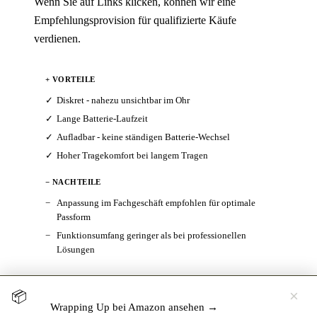
Wenn Sie auf Links klicken, können wir eine
Empfehlungsprovision für qualifizierte Käufe
verdienen.
+ VORTEILE
Diskret - nahezu unsichtbar im Ohr
Lange Batterie-Laufzeit
Aufladbar - keine ständigen Batterie-Wechsel
Hoher Tragekomfort bei langem Tragen
− NACHTEILE
Anpassung im Fachgeschäft empfohlen für optimale
Passform
Funktionsumfang geringer als bei professionellen
Lösungen
×
📦
Jetzt testen →
Hörgerät 30 Tage kostenlos zuhause testen
Wrapping Up bei Amazon ansehen →