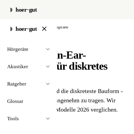
hoer·gut
start
/
bauformen
/
in-ear-hoergeraete
hoer·gut
// produkt-vergleich · bauformen
Hörgeräte
Die besten In-Ear-
Hörgeräte für diskretes
Akustiker
Hören
2026
Ratgeber
In-Ear-Hörgeräte sind die diskreteste Bauform -
kaum sichtbar, sehr angenehm zu tragen. Wir
Glossar
haben die 10 besten Modelle 2026 verglichen.
Tools