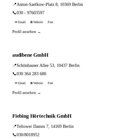
📍
Anton-Saefkow-Platz 8, 10369 Berlin
📞
030 - 97603597
✉ Email
🌐 Website
Free
Profil ansehen →
audibene GmbH
📍
Schönhauser Allee 53, 10437 Berlin
📞
030 364 283 680
✉ Email
🌐 Website
Free
Profil ansehen →
Fiebing Hörtechnik GmbH
📍
Teltower Damm 7, 14169 Berlin
📞
030/8018952