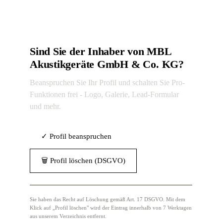
Sind Sie der Inhaber von MBL
Akustikgeräte GmbH & Co. KG?
Beanspruchen Sie Ihr Profil und schalten Sie Pro-
Funktionen frei - Logo, Galerie, Lead-Formular
und mehr.
✓ Profil beanspruchen
🗑 Profil löschen (DSGVO)
Sie haben das Recht auf Löschung gemäß Art. 17 DSGVO. Mit dem
Klick auf „Profil löschen" wird der Eintrag innerhalb von 7 Werktagen
aus unserem Verzeichnis entfernt.