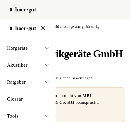
hoer·gut
start
/
akustiker
/
berlin
/
mbl-akustikgeraete-gmbh-co-kg
hoer·gut
// akustiker · berlin
Hörgeräte
MBL Akustikgeräte GmbH
& Co. KG
Akustiker
☆☆☆☆☆
Noch keine verifizierten Bewertungen
Ratgeber
⚠ Dieses Profil wurde noch nicht von
MBL
Glossar
Akustikgeräte GmbH & Co. KG
beansprucht.
Profil beanspruchen →
Tools