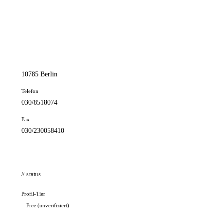
📦 Zuhause testen
// kontakt
Adresse
Einemstr. 22
10785 Berlin
Telefon
030/8518074
Fax
030/230058410
// status
Profil-Tier
Free (unverifiziert)