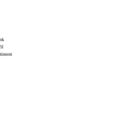
ank
il
timent