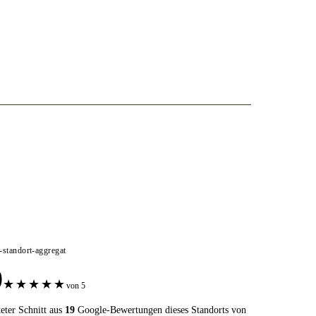
e-standort-aggregat
0
★
★
★
★
★
von 5
eter Schnitt aus
19
Google-Bewertungen dieses Standorts von