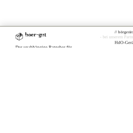
// hörgerä
hoer·gut
📦
Hörgerät 30 Tage kostenlos zuhause testen
- bei unserem Part
HdO-Gerä
Der unabhängige Ratgeber für
IdO-Gerä
Hörgeräte. Seit 2014. Redaktionell,
werbefinanziert, datenschutz-freundlich.
CROS / 
Cochlea-I
Zubehör
© 2026 hoer-gut.com