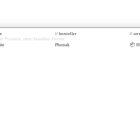
te
// hersteller
// ser
ner ProAuris, ohne Akustiker-Termin
te
Phonak
📦 Hö
te
Oticon
Akust
BiCROS
Widex
Onlin
mplantate
Signia
Kost
alle ansehen
Kran
Akus