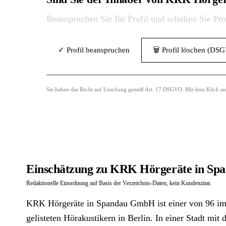
Beanspruchen Sie Ihr Profil und schalten Sie Pr
✓ Profil beanspruchen
🗑 Profil löschen (DS
Sie haben das Recht auf Löschung gemäß Art. 17 DSGVO. Mit dem Klick auf „
Einschätzung zu KRK Hörgeräte in Sp
Redaktionelle Einordnung auf Basis der Verzeichnis-Daten, kein Kundenzitat.
KRK Hörgeräte in Spandau GmbH ist einer von 96 im 
gelisteten Hörakustikern in Berlin. In einer Stadt mit 