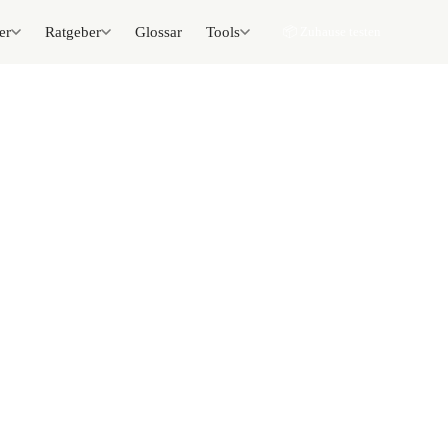
er
Ratgeber
Glossar
Tools
📦 Zuhause testen