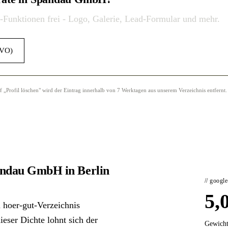
o-Funktionen frei - Logo, Galerie, Lead-Formular und mehr.
GVO)
Profil löschen" wird der Eintrag innerhalb von 7 Werktagen aus unserem Verzeichnis entfernt.
andau GmbH in Berlin
// googl
5,
hoer-gut-Verzeichnis
dieser Dichte lohnt sich der
Gewicht