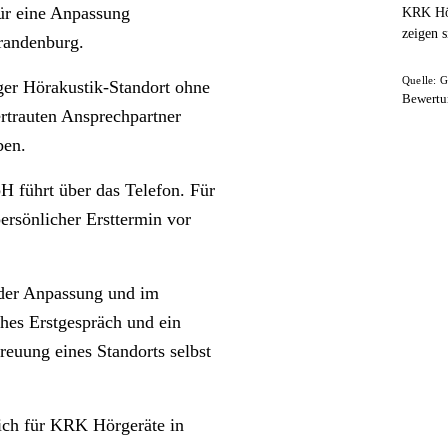
für eine Anpassung
KRK Hör
zeigen s
Brandenburg.
Quelle: G
er Hörakustik-Standort ohne
Bewertu
ertrauten Ansprechpartner
ben.
 führt über das Telefon. Für
ersönlicher Ersttermin vor
n der Anpassung und im
hes Erstgespräch und ein
euung eines Standorts selbst
ich für KRK Hörgeräte in