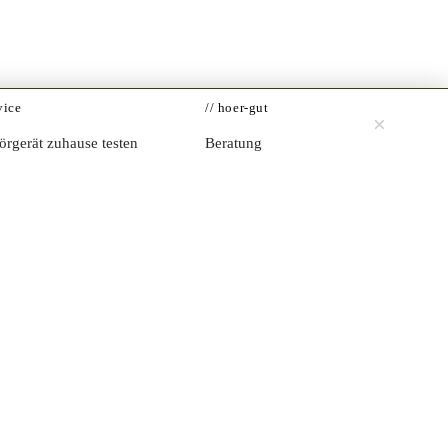
vice
// hoer-gut
×
Jetzt testen →
rgerät zuhause testen
Beratung
iker-Verzeichnis
Impressum
e-Hörtest
Datenschutz
enrechner
kenkasse
tiker werden
made with care · v3.0