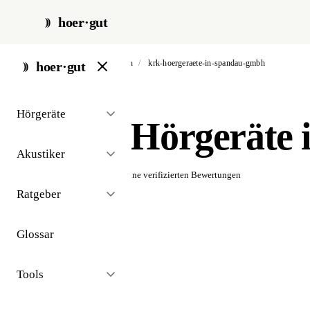
hoer·gut
start
/
akustiker
/
berlin
/
krk-hoergeraete-in-spandau-gmbh
hoer·gut
// akustiker · berlin
Hörgeräte
KRK Hörgeräte 
Akustiker
☆☆☆☆☆
Noch keine verifizierten Bewertungen
Ratgeber
Glossar
Tools