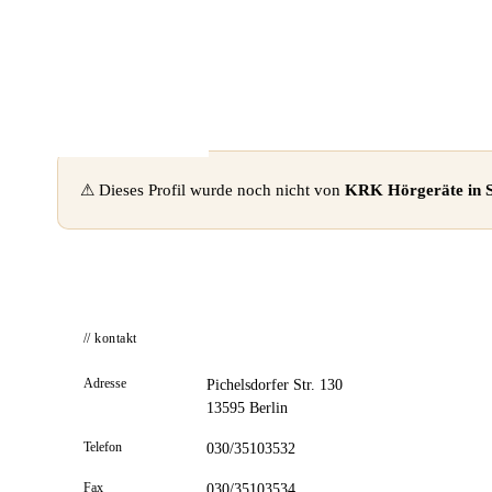
📦 Zuhause testen
⚠ Dieses Profil wurde noch nicht von
KRK Hörgeräte in
// kontakt
Adresse
Pichelsdorfer Str. 130
13595 Berlin
Telefon
030/35103532
Fax
030/35103534