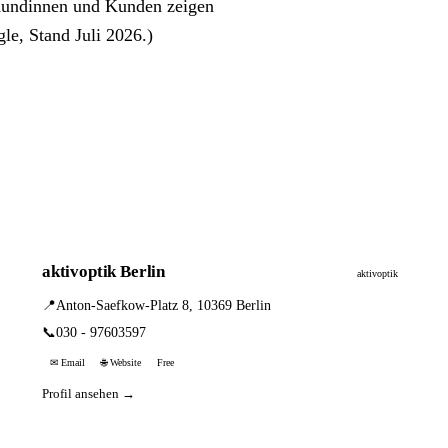
 Kundinnen und Kunden zeigen
gle, Stand Juli 2026.)
aktivoptik Berlin
aktivoptik
📍
Anton-Saefkow-Platz 8, 10369 Berlin
📞
030 - 97603597
✉ Email
🌐 Website
Free
Profil ansehen →