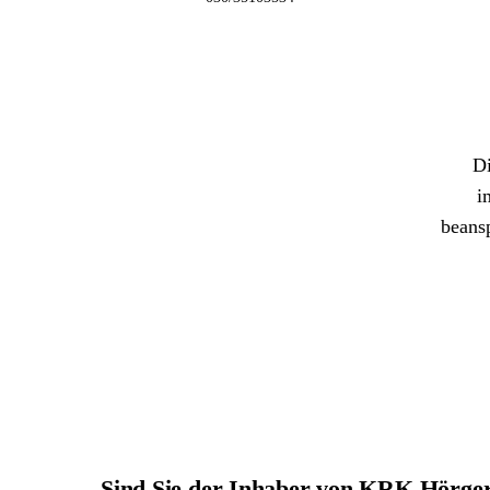
Di
i
beans
Sind Sie der Inhaber von KRK Hörg