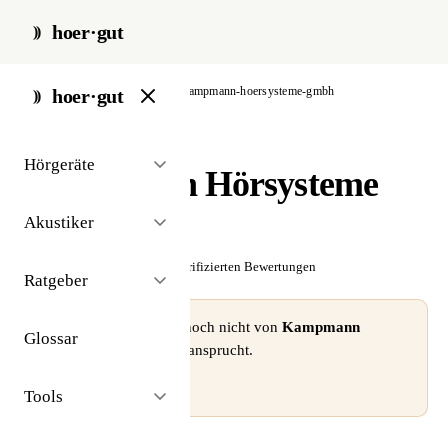
hoer·gut
start
/
akustiker
/
berlin
/
kampmann-hoersysteme-gmbh
hoer·gut
// akustiker · berlin
Hörgeräte
Kampmann Hörsysteme
GmbH
Akustiker
☆☆☆☆☆
Noch keine verifizierten Bewertungen
Ratgeber
⚠ Dieses Profil wurde noch nicht von
Kampmann
Glossar
Hörsysteme GmbH
beansprucht.
Profil beanspruchen →
Tools