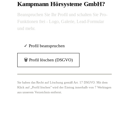
Kampmann Hörsysteme GmbH?
Beanspruchen Sie Ihr Profil und schalten Sie Pro-
Funktionen frei - Logo, Galerie, Lead-Formular
und mehr.
✓ Profil beanspruchen
🗑 Profil löschen (DSGVO)
Sie haben das Recht auf Löschung gemäß Art. 17 DSGVO. Mit dem
Klick auf „Profil löschen" wird der Eintrag innerhalb von 7 Werktagen
aus unserem Verzeichnis entfernt.