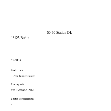
📦 Zuhause testen
// kontakt
Adresse
Schwanebecker Chaussee 50-50 Station D1/
13125 Berlin
// status
Profil-Tier
Free (unverifiziert)
Eintrag seit
aus Bestand 2026
Letzte Verifizierung
-