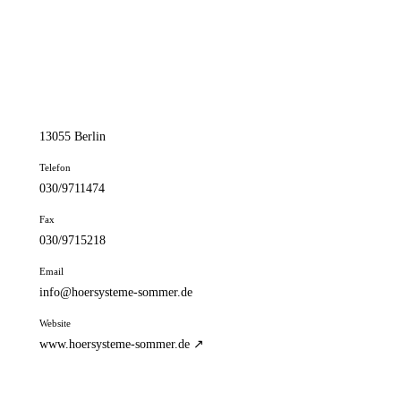
📦 Zuhause testen
// kontakt
Adresse
Konrad-Wolf-Str. 98
13055 Berlin
Telefon
030/9711474
Fax
030/9715218
Email
info@hoersysteme-sommer.de
Website
www.hoersysteme-sommer.de ↗