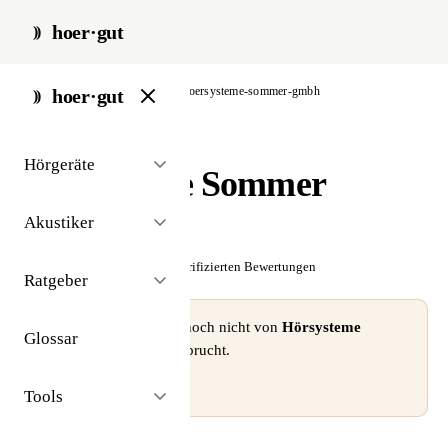
hoer·gut
start
/
akustiker
/
berlin
/
hoersysteme-sommer-gmbh
hoer·gut
// akustiker · berlin
Hörgeräte
Hörsysteme Sommer
GmbH
Akustiker
☆☆☆☆☆
Noch keine verifizierten Bewertungen
Ratgeber
⚠ Dieses Profil wurde noch nicht von
Hörsysteme
Glossar
Sommer GmbH
beansprucht.
Profil beanspruchen →
Tools