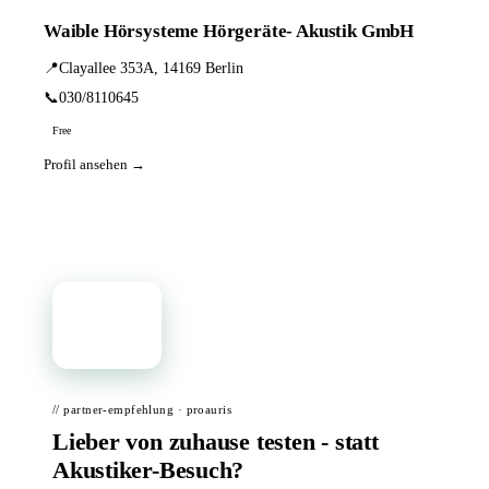
Waible Hörsysteme Hörgeräte- Akustik GmbH
📍
Clayallee 353A, 14169 Berlin
📞
030/8110645
Free
Profil ansehen →
📦
// partner-empfehlung · proauris
Lieber von zuhause testen - statt
Akustiker-Besuch?