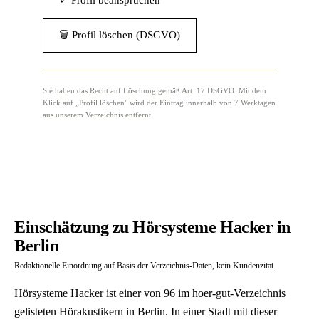
✓ Profil beanspruchen
🗑 Profil löschen (DSGVO)
Sie haben das Recht auf Löschung gemäß Art. 17 DSGVO. Mit dem
Klick auf „Profil löschen" wird der Eintrag innerhalb von 7 Werktagen
aus unserem Verzeichnis entfernt.
Einschätzung zu Hörsysteme Hacker in
Berlin
Redaktionelle Einordnung auf Basis der Verzeichnis-Daten, kein Kundenzitat.
Hörsysteme Hacker ist einer von 96 im hoer-gut-Verzeichnis
gelisteten Hörakustikern in Berlin. In einer Stadt mit dieser