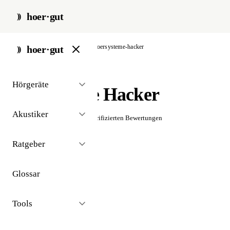
hoer·gut
start
/
akustiker
/
berlin
/
hoersysteme-hacker
hoer·gut
// akustiker · berlin
Hörgeräte
Hörsysteme Hacker
Akustiker
☆☆☆☆☆
Noch keine verifizierten Bewertungen
Ratgeber
Glossar
Tools