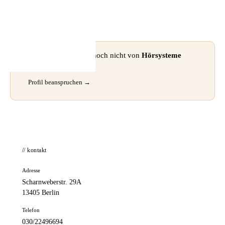
📦 Zuhause testen
⚠ Dieses Profil wurde noch nicht von
Hörsysteme
Hacker
beansprucht.
Profil beanspruchen →
// kontakt
Adresse
Scharnweberstr. 29A
13405 Berlin
Telefon
030/22496694