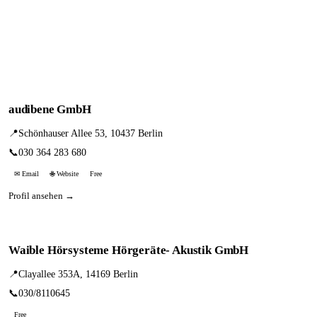
audibene GmbH
📍
Schönhauser Allee 53, 10437 Berlin
📞
030 364 283 680
✉ Email
🌐 Website
Free
Profil ansehen →
Waible Hörsysteme Hörgeräte- Akustik GmbH
📍
Clayallee 353A, 14169 Berlin
📞
030/8110645
Free