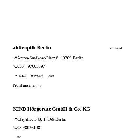
aktivoptik Berlin
aktivoptik
📍
Anton-Saefkow-Platz 8, 10369 Berlin
📞
030 - 97603597
✉ Email
🌐 Website
Free
Profil ansehen →
KIND Hörgeräte GmbH & Co. KG
📍
Clayallee 348, 14169 Berlin
📞
030/8026198
Free