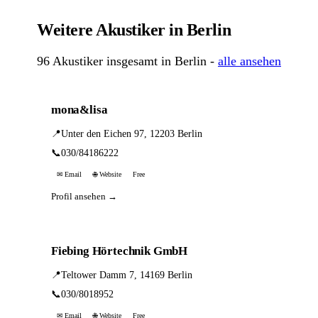
Weitere Akustiker in Berlin
96 Akustiker insgesamt in Berlin -
alle ansehen
mona&lisa
📍
Unter den Eichen 97, 12203 Berlin
📞
030/84186222
✉ Email
🌐 Website
Free
Profil ansehen →
Fiebing Hörtechnik GmbH
📍
Teltower Damm 7, 14169 Berlin
📞
030/8018952
✉ Email
🌐 Website
Free