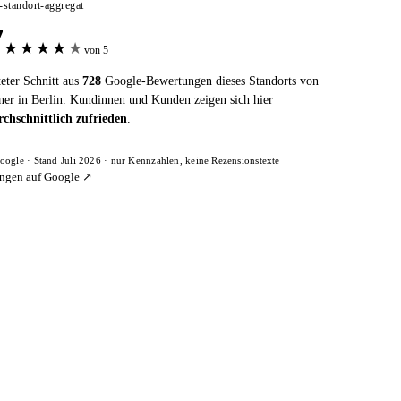
e-standort-aggregat
7
★
★
★
★
★
von 5
eter Schnitt aus
728
Google-Bewertungen dieses Standorts von
ner in Berlin. Kundinnen und Kunden zeigen sich hier
chschnittlich zufrieden
.
oogle · Stand Juli 2026 · nur Kennzahlen, keine Rezensionstexte
ngen auf Google ↗