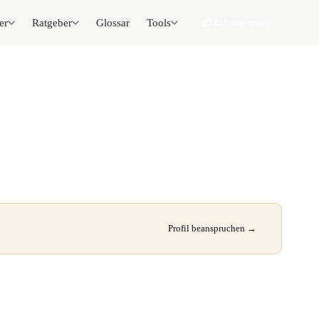
er
Ratgeber
Glossar
Tools
📦 Zuhause testen
Profil beanspruchen →