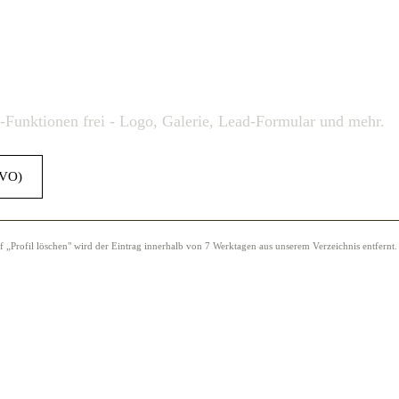
o-Funktionen frei - Logo, Galerie, Lead-Formular und mehr.
GVO)
Profil löschen" wird der Eintrag innerhalb von 7 Werktagen aus unserem Verzeichnis entfernt.