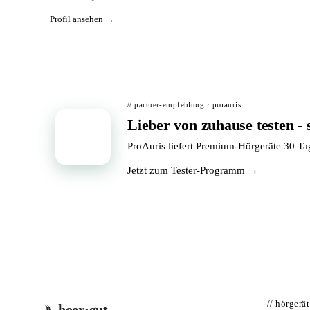
Profil ansehen →
// partner-empfehlung · proauris
Lieber von zuhause testen - 
📦
ProAuris liefert Premium-Hörgeräte 30 T
Jetzt zum Tester-Programm →
// hörgerä
hoer·gut