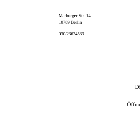
// kontakt
📦 Zuhause testen
Adresse
Marburger Str. 14
10789 Berlin
Telefon
030/23624533
Di
Öffnu