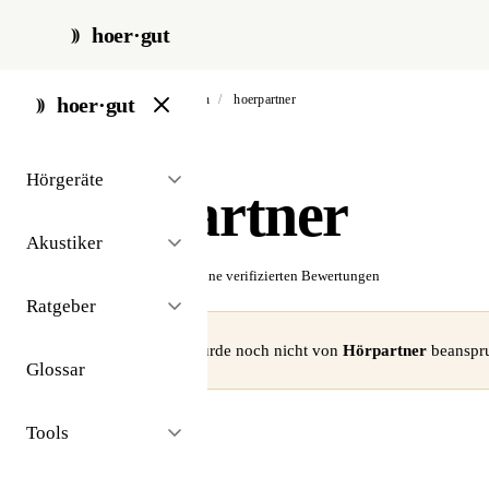
hoer·gut
start
/
akustiker
/
berlin
/
hoerpartner
hoer·gut
// akustiker · berlin
Hörgeräte
Hörpartner
Akustiker
☆☆☆☆☆
Noch keine verifizierten Bewertungen
Ratgeber
⚠ Dieses Profil wurde noch nicht von
Hörpartner
beanspru
Glossar
Tools