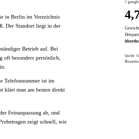
// googl
4,
e in Berlin im Verzeichnis
ß. Der Standort liegt in der
Gewicht
Hörpart
überdur
ständiger Betrieb auf. Bei
Quelle: G
g oft besonders persönlich,
Bewertu
in.
ne Telefonnummer ist im
t klärt man am besten direkt
 der Feinanpassung ab, und
robetragen zeigt schnell, wie