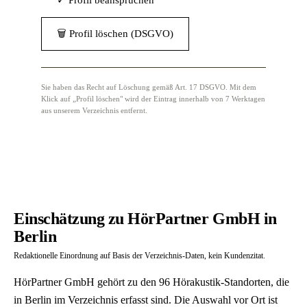
✓ Profil beanspruchen
🗑 Profil löschen (DSGVO)
Sie haben das Recht auf Löschung gemäß Art. 17 DSGVO. Mit dem
Klick auf „Profil löschen" wird der Eintrag innerhalb von 7 Werktagen
aus unserem Verzeichnis entfernt.
Einschätzung zu HörPartner GmbH in
Berlin
Redaktionelle Einordnung auf Basis der Verzeichnis-Daten, kein Kundenzitat.
HörPartner GmbH gehört zu den 96 Hörakustik-Standorten, die
in Berlin im Verzeichnis erfasst sind. Die Auswahl vor Ort ist