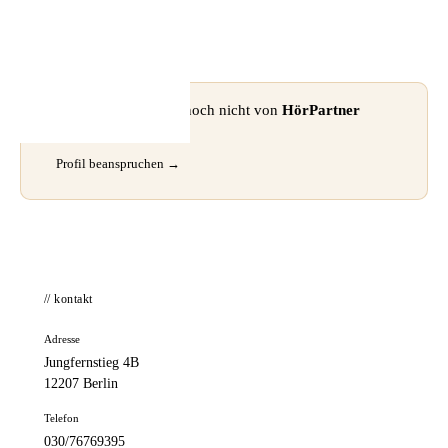
📦 Zuhause testen
⚠ Dieses Profil wurde noch nicht von
HörPartner
GmbH
beansprucht.
Profil beanspruchen →
// kontakt
Adresse
Jungfernstieg 4B
12207 Berlin
Telefon
030/76769395