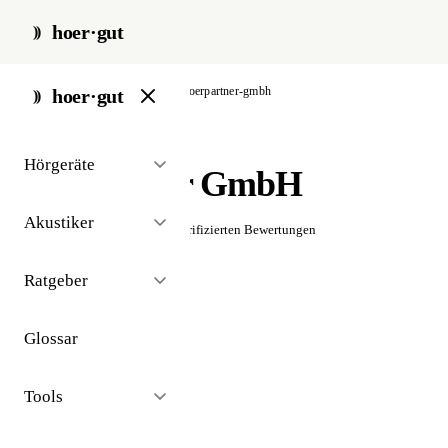
hoer·gut
start
/
akustiker
/
berlin
/
hoerpartner-gmbh
hoer·gut
// akustiker · berlin
Hörgeräte
HörPartner GmbH
Akustiker
☆☆☆☆☆
Noch keine verifizierten Bewertungen
Ratgeber
Glossar
Tools