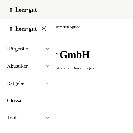
hoer·gut
start
/
akustiker
/
berlin
/
hoerpartner-gmbh
hoer·gut
// akustiker · berlin
Hörgeräte
HörPartner GmbH
Akustiker
☆☆☆☆☆
Noch keine verifizierten Bewertungen
Ratgeber
Glossar
Tools