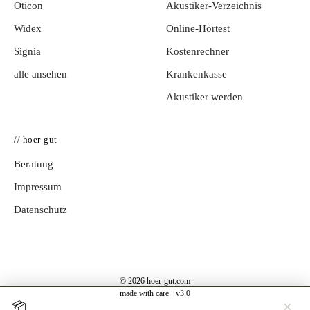
Oticon
Akustiker-Verzeichnis
Widex
Online-Hörtest
Signia
Kostenrechner
alle ansehen
Krankenkasse
Akustiker werden
// hoer-gut
Beratung
Impressum
Datenschutz
© 2026 hoer-gut.com
made with care · v3.0
×
📦
Jetzt testen →
Hörgerät 30 Tage kostenlos zuhause testen