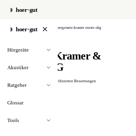
hoer·gut
start
/
akustiker
/
berlin
/
hoergeraete-kramer-reuter-ohg
hoer·gut
// akustiker · berlin
Hörgeräte
Hörgeräte Kramer &
Reuter OHG
Akustiker
☆☆☆☆☆
Noch keine verifizierten Bewertungen
Ratgeber
Glossar
Tools