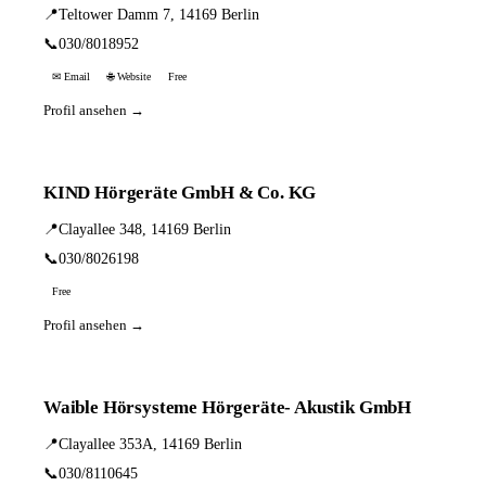
📍
Teltower Damm 7, 14169 Berlin
📞
030/8018952
✉ Email
🌐 Website
Free
Profil ansehen →
KIND Hörgeräte GmbH & Co. KG
📍
Clayallee 348, 14169 Berlin
📞
030/8026198
Free
Profil ansehen →
Waible Hörsysteme Hörgeräte- Akustik GmbH
📍
Clayallee 353A, 14169 Berlin
📞
030/8110645