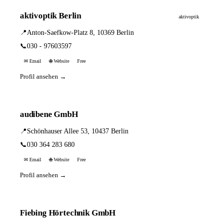
aktivoptik Berlin
aktivoptik
📍
Anton-Saefkow-Platz 8, 10369 Berlin
📞
030 - 97603597
✉ Email
🌐 Website
Free
Profil ansehen →
audibene GmbH
📍
Schönhauser Allee 53, 10437 Berlin
📞
030 364 283 680
✉ Email
🌐 Website
Free
Profil ansehen →
Fiebing Hörtechnik GmbH