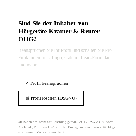
Sind Sie der Inhaber von
Hörgeräte Kramer & Reuter
OHG?
Beanspruchen Sie Ihr Profil und schalten Sie Pro-
Funktionen frei - Logo, Galerie, Lead-Formular
und mehr.
✓ Profil beanspruchen
🗑 Profil löschen (DSGVO)
Sie haben das Recht auf Löschung gemäß Art. 17 DSGVO. Mit dem
Klick auf „Profil löschen" wird der Eintrag innerhalb von 7 Werktagen
aus unserem Verzeichnis entfernt.