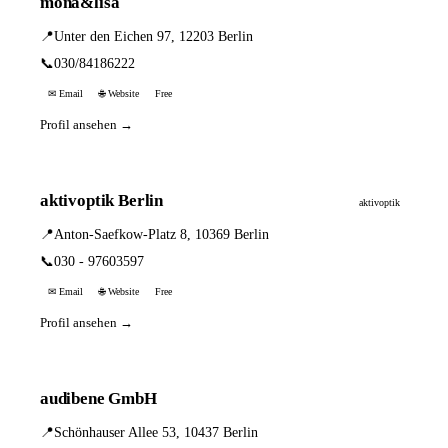
mona&lisa
📍
Unter den Eichen 97, 12203 Berlin
📞
030/84186222
✉ Email
🌐 Website
Free
Profil ansehen →
aktivoptik Berlin
aktivoptik
📍
Anton-Saefkow-Platz 8, 10369 Berlin
📞
030 - 97603597
✉ Email
🌐 Website
Free
Profil ansehen →
audibene GmbH
📍
Schönhauser Allee 53, 10437 Berlin