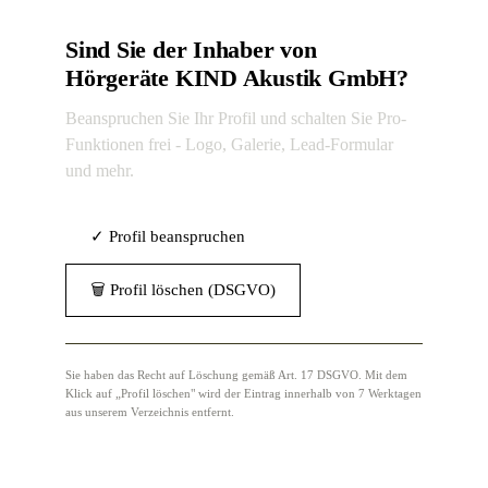
Sind Sie der Inhaber von
Hörgeräte KIND Akustik GmbH?
Beanspruchen Sie Ihr Profil und schalten Sie Pro-
Funktionen frei - Logo, Galerie, Lead-Formular
und mehr.
✓ Profil beanspruchen
🗑 Profil löschen (DSGVO)
Sie haben das Recht auf Löschung gemäß Art. 17 DSGVO. Mit dem
Klick auf „Profil löschen" wird der Eintrag innerhalb von 7 Werktagen
aus unserem Verzeichnis entfernt.