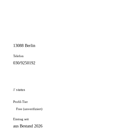
📦 Zuhause testen
// kontakt
Adresse
Berliner Allee 23
13088 Berlin
Telefon
030/9250192
// status
Profil-Tier
Free (unverifiziert)
Eintrag seit
aus Bestand 2026