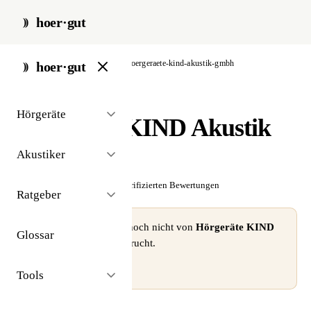
hoer·gut
start
/
akustiker
/
berlin
/
hoergeraete-kind-akustik-gmbh
hoer·gut
// akustiker · berlin
Hörgeräte
Hörgeräte KIND Akustik
GmbH
Akustiker
☆☆☆☆☆
Noch keine verifizierten Bewertungen
Ratgeber
⚠ Dieses Profil wurde noch nicht von
Hörgeräte KIND
Glossar
Akustik GmbH
beansprucht.
Profil beanspruchen →
Tools