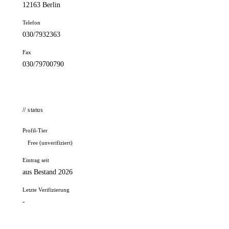
12163 Berlin
Telefon
030/7932363
Fax
030/79700790
// status
Profil-Tier
Free (unverifiziert)
Eintrag seit
aus Bestand 2026
Letzte Verifizierung
-