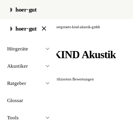
hoer·gut
start
/
akustiker
/
berlin
/
hoergeraete-kind-akustik-gmbh
hoer·gut
// akustiker · berlin
Hörgeräte
Hörgeräte KIND Akustik
GmbH
Akustiker
☆☆☆☆☆
Noch keine verifizierten Bewertungen
Ratgeber
Glossar
Tools