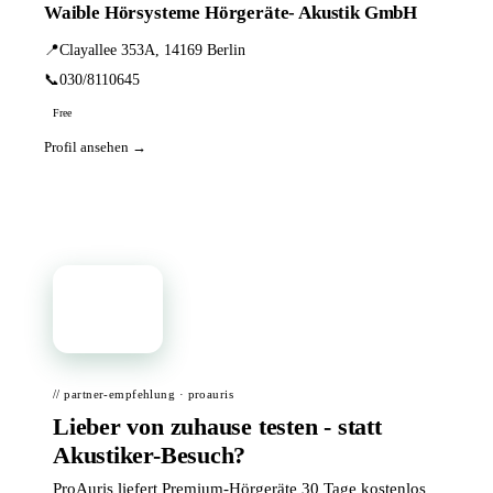
Waible Hörsysteme Hörgeräte- Akustik GmbH
📍
Clayallee 353A, 14169 Berlin
📞
030/8110645
Free
Profil ansehen →
📦
// partner-empfehlung · proauris
Lieber von zuhause testen - statt
Akustiker-Besuch?
ProAuris liefert Premium-Hörgeräte 30 Tage kostenlos