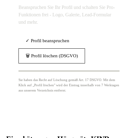
Beanspruchen Sie Ihr Profil und schalten Sie Pro-
Funktionen frei - Logo, Galerie, Lead-Formular
und mehr.
✓ Profil beanspruchen
🗑 Profil löschen (DSGVO)
Sie haben das Recht auf Löschung gemäß Art. 17 DSGVO. Mit dem
Klick auf „Profil löschen" wird der Eintrag innerhalb von 7 Werktagen
aus unserem Verzeichnis entfernt.