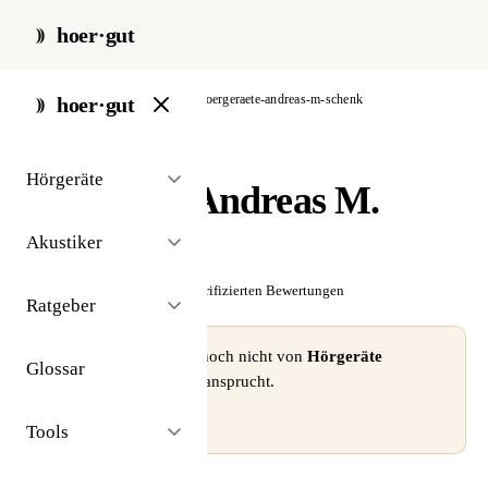
hoer·gut
start
/
akustiker
/
berlin
/
hoergeraete-andreas-m-schenk
hoer·gut
// akustiker · berlin
Hörgeräte
Hörgeräte Andreas M.
Schenk
Akustiker
☆☆☆☆☆
Noch keine verifizierten Bewertungen
Ratgeber
⚠ Dieses Profil wurde noch nicht von
Hörgeräte
Glossar
Andreas M. Schenk
beansprucht.
Profil beanspruchen →
Tools