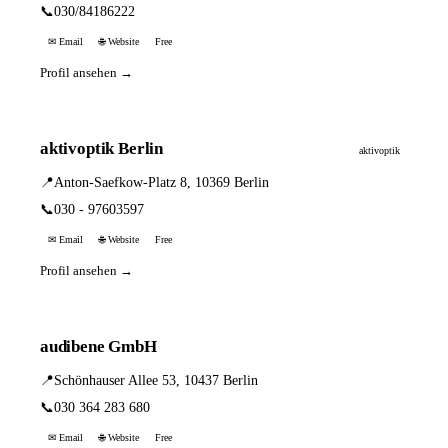
📞
030/84186222
✉ Email
🌐 Website
Free
Profil ansehen →
aktivoptik Berlin
aktivoptik
📍
Anton-Saefkow-Platz 8, 10369 Berlin
📞
030 - 97603597
✉ Email
🌐 Website
Free
Profil ansehen →
audibene GmbH
📍
Schönhauser Allee 53, 10437 Berlin
📞
030 364 283 680
✉ Email
🌐 Website
Free