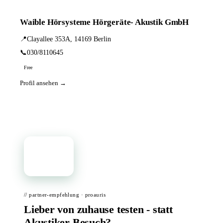
Waible Hörsysteme Hörgeräte- Akustik GmbH
📍
Clayallee 353A, 14169 Berlin
📞
030/8110645
Free
Profil ansehen →
📦
// partner-empfehlung · proauris
Lieber von zuhause testen - statt
Akustiker-Besuch?