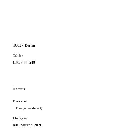
📦 Zuhause testen
// kontakt
Adresse
Kolonnenstr. 2
10827 Berlin
Telefon
030/7881689
// status
Profil-Tier
Free (unverifiziert)
Eintrag seit
aus Bestand 2026