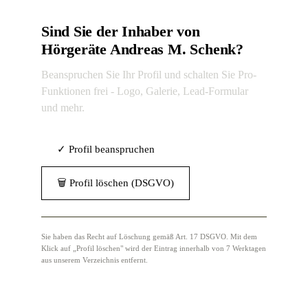
Sind Sie der Inhaber von
Hörgeräte Andreas M. Schenk?
Beanspruchen Sie Ihr Profil und schalten Sie Pro-
Funktionen frei - Logo, Galerie, Lead-Formular
und mehr.
✓ Profil beanspruchen
🗑 Profil löschen (DSGVO)
Sie haben das Recht auf Löschung gemäß Art. 17 DSGVO. Mit dem
Klick auf „Profil löschen" wird der Eintrag innerhalb von 7 Werktagen
aus unserem Verzeichnis entfernt.