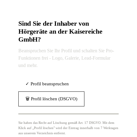
Sind Sie der Inhaber von
Hörgeräte an der Kaisereiche
GmbH?
Beanspruchen Sie Ihr Profil und schalten Sie Pro-
Funktionen frei - Logo, Galerie, Lead-Formular
und mehr.
✓ Profil beanspruchen
🗑 Profil löschen (DSGVO)
Sie haben das Recht auf Löschung gemäß Art. 17 DSGVO. Mit dem
Klick auf „Profil löschen" wird der Eintrag innerhalb von 7 Werktagen
aus unserem Verzeichnis entfernt.