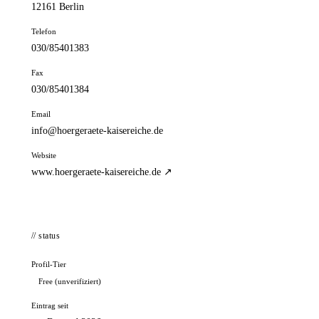
12161 Berlin
Telefon
030/85401383
Fax
030/85401384
Email
info@hoergeraete-kaisereiche.de
Website
www.hoergeraete-kaisereiche.de ↗
// status
Profil-Tier
Free (unverifiziert)
Eintrag seit