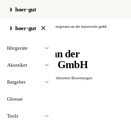
hoer·gut
start
/
akustiker
/
berlin
/
hoergeraete-an-der-kaisereiche-gmbh
hoer·gut
// akustiker · berlin
Hörgeräte
Hörgeräte an der
Kaisereiche GmbH
Akustiker
☆☆☆☆☆
Noch keine verifizierten Bewertungen
Ratgeber
Glossar
Tools