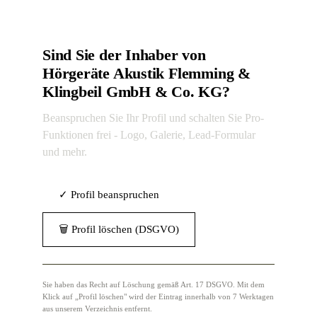
Sind Sie der Inhaber von
Hörgeräte Akustik Flemming &
Klingbeil GmbH & Co. KG?
Beanspruchen Sie Ihr Profil und schalten Sie Pro-
Funktionen frei - Logo, Galerie, Lead-Formular
und mehr.
✓ Profil beanspruchen
🗑 Profil löschen (DSGVO)
Sie haben das Recht auf Löschung gemäß Art. 17 DSGVO. Mit dem
Klick auf „Profil löschen" wird der Eintrag innerhalb von 7 Werktagen
aus unserem Verzeichnis entfernt.