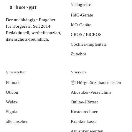
// hörgeräte
hoer·gut
HdO-Geräte
Der unabhängige Ratgeber
IdO-Geräte
für Hörgeräte. Seit 2014.
Redaktionell, werbefinanziert,
CROS / BiCROS
datenschutz-freundlich.
Cochlea-Implantate
Zubehör
// hersteller
// service
Phonak
📦 Hörgerät zuhause testen
Oticon
Akustiker-Verzeichnis
Widex
Online-Hörtest
Signia
Kostenrechner
alle ansehen
Krankenkasse
Akustiker werden