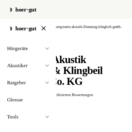
hoer·gut
start
/
akustiker
/
berlin
/
hoergeraete-akustik-flemming-klingbeil-gmbh-
hoer·gut
co-kg
Hörgeräte
// akustiker · berlin
Hörgeräte Akustik
Akustiker
Flemming & Klingbeil
GmbH & Co. KG
Ratgeber
☆☆☆☆☆
Noch keine verifizierten Bewertungen
Glossar
Tools