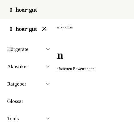
hoer·gut
start
/
akustiker
/
berlin
/
frank-polzin
hoer·gut
// akustiker · berlin
Hörgeräte
Frank Polzin
Akustiker
☆☆☆☆☆
Noch keine verifizierten Bewertungen
Ratgeber
Glossar
Tools