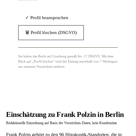
✓ Profil beanspruchen
🗑 Profil löschen (DSGVO)
Sie haben das Recht auf Löschung gemäß Art. 17 DSGVO. Mit dem
Klick auf „Profil löschen" wird der Eintrag innerhalb von 7 Werktagen
aus unserem Verzeichnis entfernt.
Einschätzung zu Frank Polzin in Berlin
Redaktionelle Einordnung auf Basis der Verzeichnis-Daten, kein Kundenzitat.
Frank Polzin gehört zu den 96 Hörakustik-Standorten, die in