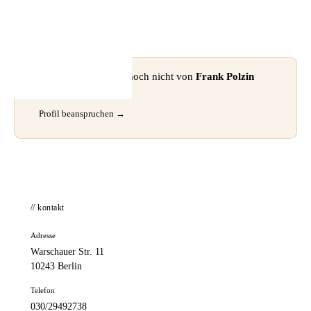
📦 Zuhause testen
⚠ Dieses Profil wurde noch nicht von
Frank Polzin
beansprucht.
Profil beanspruchen →
// kontakt
Adresse
Warschauer Str. 11
10243 Berlin
Telefon
030/29492738