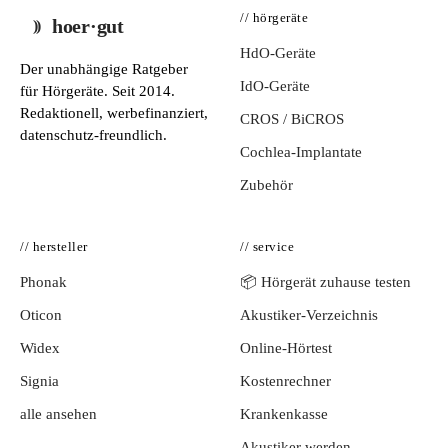
// hörgeräte
hoer·gut
HdO-Geräte
Der unabhängige Ratgeber
IdO-Geräte
für Hörgeräte. Seit 2014.
Redaktionell, werbefinanziert,
CROS / BiCROS
datenschutz-freundlich.
Cochlea-Implantate
Zubehör
// hersteller
// service
Phonak
📦 Hörgerät zuhause testen
Oticon
Akustiker-Verzeichnis
Widex
Online-Hörtest
Signia
Kostenrechner
alle ansehen
Krankenkasse
Akustiker werden