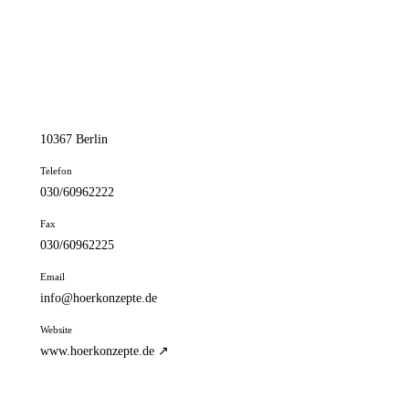
📦 Zuhause testen
// kontakt
Adresse
Möllendorffstr. 52
10367 Berlin
Telefon
030/60962222
Fax
030/60962225
Email
info@hoerkonzepte.de
Website
www.hoerkonzepte.de ↗