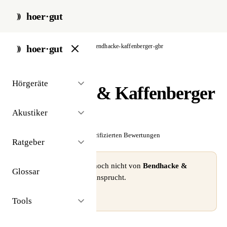
hoer·gut
start
/
akustiker
/
berlin
/
bendhacke-kaffenberger-gbr
hoer·gut
// akustiker · berlin
Hörgeräte
Bendhacke & Kaffenberger
GbR
Akustiker
☆☆☆☆☆
Noch keine verifizierten Bewertungen
Ratgeber
⚠ Dieses Profil wurde noch nicht von
Bendhacke &
Glossar
Kaffenberger GbR
beansprucht.
Profil beanspruchen →
Tools