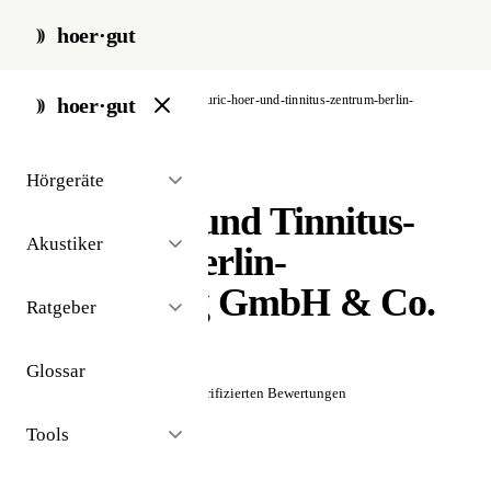
hoer·gut
start
/
akustiker
/
berlin
/
auric-hoer-und-tinnitus-zentrum-berlin-
hoer·gut
schoeneberg-gmbh-co-kg
Hörgeräte
// akustiker · berlin
auric Hör- und Tinnitus-
Akustiker
Zentrum Berlin-
Schöneberg GmbH & Co.
Ratgeber
KG
Glossar
☆☆☆☆☆
Noch keine verifizierten Bewertungen
Tools