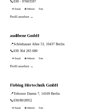
📞
030 - 97603597
✉ Email
🌐 Website
Free
Profil ansehen →
audibene GmbH
📍
Schönhauser Allee 53, 10437 Berlin
📞
030 364 283 680
✉ Email
🌐 Website
Free
Profil ansehen →
Fiebing Hörtechnik GmbH
📍
Teltower Damm 7, 14169 Berlin
📞
030/8018952
✉ Email
🌐 Website
Free