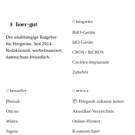
// hörgeräte
hoer·gut
HdO-Geräte
Der unabhängige Ratgeber
IdO-Geräte
für Hörgeräte. Seit 2014.
Redaktionell, werbefinanziert,
CROS / BiCROS
datenschutz-freundlich.
Cochlea-Implantate
Zubehör
// hersteller
// service
Phonak
📦 Hörgerät zuhause testen
Oticon
Akustiker-Verzeichnis
Widex
Online-Hörtest
Signia
Kostenrechner