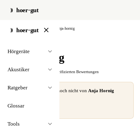
hoer·gut
start
/
akustiker
/
berlin
/
anja-hornig
hoer·gut
// akustiker · berlin
Hörgeräte
Anja Hornig
Akustiker
☆☆☆☆☆
Noch keine verifizierten Bewertungen
Ratgeber
⚠ Dieses Profil wurde noch nicht von
Anja Hornig
beansprucht.
Glossar
Profil beanspruchen →
Tools