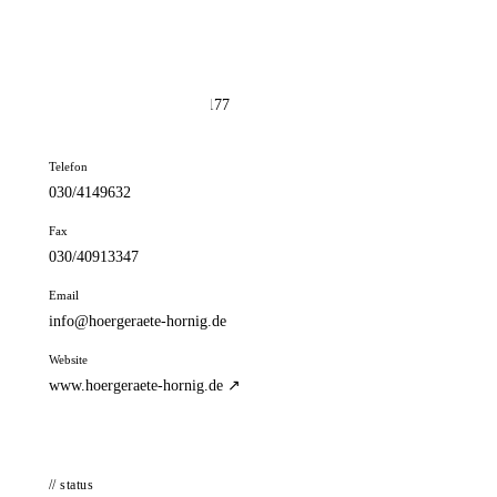
📦 Zuhause testen
// kontakt
Adresse
Waidmannsluster Damm 177
13469 Berlin
Telefon
030/4149632
Fax
030/40913347
Email
info@hoergeraete-hornig.de
Website
www.hoergeraete-hornig.de ↗
// status