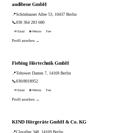
audibene GmbH
📍
Schönhauser Allee 53, 10437 Berlin
📞
030 364 283 680
✉ Email
🌐 Website
Free
Profil ansehen →
Fiebing Hörtechnik GmbH
📍
Teltower Damm 7, 14169 Berlin
📞
030/8018952
✉ Email
🌐 Website
Free
Profil ansehen →
KIND Hörgeräte GmbH & Co. KG
📍
Clayallee 348, 14169 Berlin