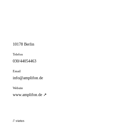
📦 Zuhause testen
// kontakt
Adresse
Rosa-Luxemburg-Str. 18
10178 Berlin
Telefon
030/44054463
Email
info@amplifon.de
Website
www.amplifon.de ↗
// status