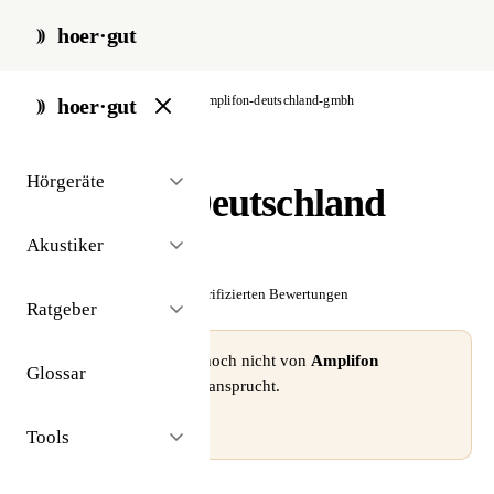
hoer·gut
start
/
akustiker
/
berlin
/
amplifon-deutschland-gmbh
hoer·gut
// akustiker · berlin
Hörgeräte
Amplifon Deutschland
GmbH
Akustiker
☆☆☆☆☆
Noch keine verifizierten Bewertungen
Ratgeber
⚠ Dieses Profil wurde noch nicht von
Amplifon
Glossar
Deutschland GmbH
beansprucht.
Profil beanspruchen →
Tools