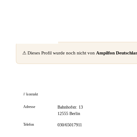
📦 Zuhause testen
⚠ Dieses Profil wurde noch nicht von
Ampilfon Deutschl
// kontakt
Adresse
Bahnhofstr. 13
12555 Berlin
Telefon
030/65017911