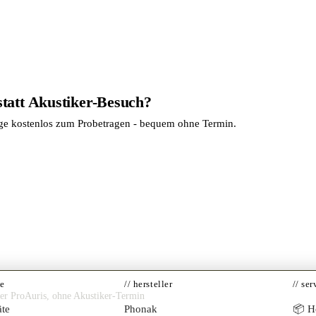
statt Akustiker-Besuch?
age kostenlos zum Probetragen - bequem ohne Termin.
te
// hersteller
// ser
ner ProAuris, ohne Akustiker-Termin
te
Phonak
📦 Hö