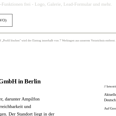
o-Funktionen frei - Logo, Galerie, Lead-Formular und mehr.
GVO)
Profil löschen" wird der Eintrag innerhalb von 7 Werktagen aus unserem Verzeichnis entfernt.
 GmbH in Berlin
// bewer
Aktuell
er, darunter Ampilfon
Deutsch
reichbarkeit und
Auf Goo
n. Der Standort liegt in der