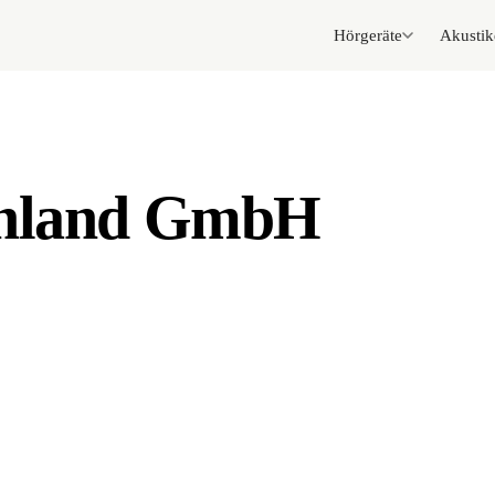
Hörgeräte
Akustik
chland GmbH