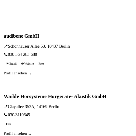
audibene GmbH
📍
Schönhauser Allee 53, 10437 Berlin
📞
030 364 283 680
✉ Email
🌐 Website
Free
Profil ansehen →
Waible Hörsysteme Hörgeräte- Akustik GmbH
📍
Clayallee 353A, 14169 Berlin
📞
030/8110645
Free
Profil ansehen →