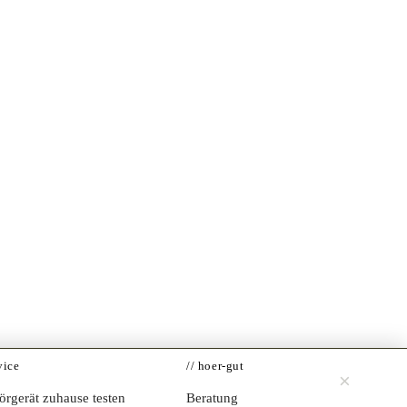
vice
// hoer-gut
×
Jetzt testen →
rgerät zuhause testen
Beratung