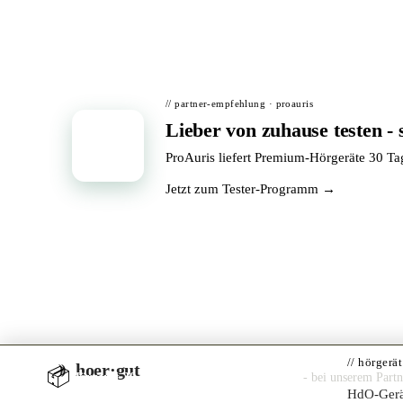
// partner-empfehlung · proauris
Lieber von zuhause testen - 
📦
ProAuris liefert Premium-Hörgeräte 30 T
Jetzt zum Tester-Programm →
// hörgerä
hoer·gut
📦
Hörgerät 30 Tage kostenlos zuhause testen
- bei unserem Part
HdO-Gerä