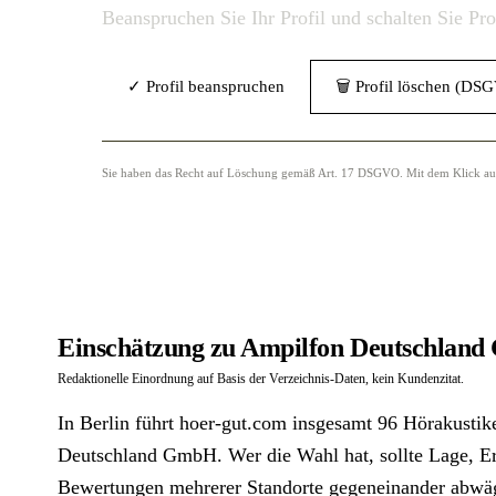
Beanspruchen Sie Ihr Profil und schalten Sie Pr
✓ Profil beanspruchen
🗑 Profil löschen (DS
Sie haben das Recht auf Löschung gemäß Art. 17 DSGVO. Mit dem Klick auf „
Einschätzung zu Ampilfon Deutschland
Redaktionelle Einordnung auf Basis der Verzeichnis-Daten, kein Kundenzitat.
In Berlin führt hoer-gut.com insgesamt 96 Hörakustik
Deutschland GmbH. Wer die Wahl hat, sollte Lage, Er
Bewertungen mehrerer Standorte gegeneinander abwäge