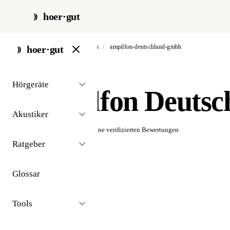
hoer·gut
start
/
akustiker
/
berlin
/
ampilfon-deutschland-gmbh
hoer·gut
// akustiker · berlin
Hörgeräte
Ampilfon Deuts
Akustiker
☆☆☆☆☆
Noch keine verifizierten Bewertungen
Ratgeber
Glossar
Tools