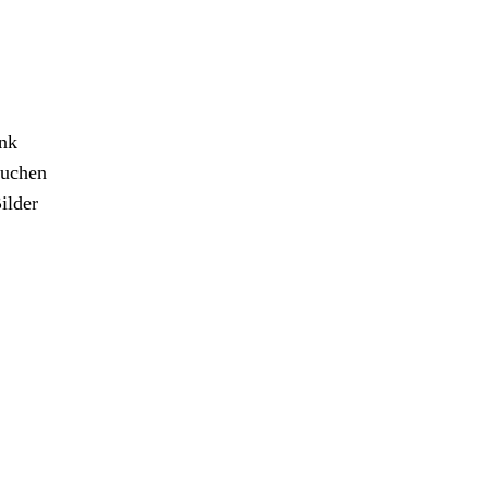
ank
ruchen
ilder