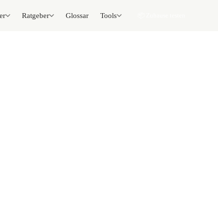
er
Ratgeber
Glossar
Tools
📦 Zuhause testen