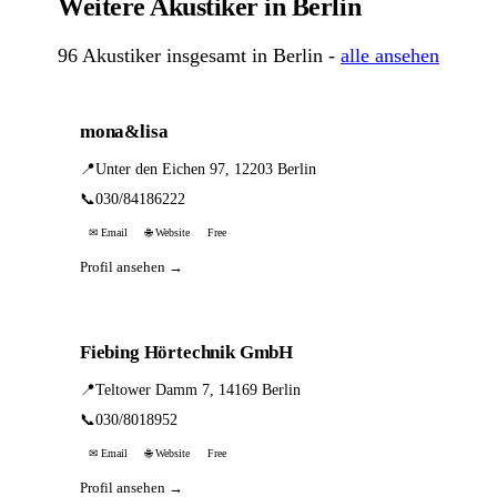
Weitere Akustiker in Berlin
96 Akustiker insgesamt in Berlin -
alle ansehen
mona&lisa
📍
Unter den Eichen 97, 12203 Berlin
📞
030/84186222
✉ Email
🌐 Website
Free
Profil ansehen →
Fiebing Hörtechnik GmbH
📍
Teltower Damm 7, 14169 Berlin
📞
030/8018952
✉ Email
🌐 Website
Free
Profil ansehen →