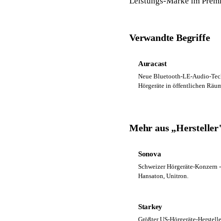
Leistungs-Marke im Prem
Verwandte Begriffe
Auracast
Neue Bluetooth-LE-Audio-Tech
Hörgeräte in öffentlichen Räu
Mehr aus „Hersteller
Sonova
Schweizer Hörgeräte-Konzern -
Hansaton, Unitron.
Starkey
Größter US-Hörgeräte-Herstelle