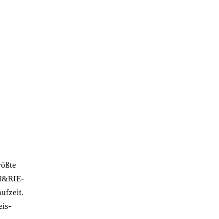
rößte
 M&RIE-
ufzeit.
eis-