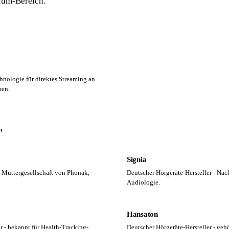
ium-Bereich.
nologie für direktes Streaming an
men.
"
Signia
 Muttergesellschaft von Phonak,
Deutscher Hörgeräte-Hersteller - Na
Audiologie.
Hansaton
r - bekannt für Health-Tracking-
Deutscher Hörgeräte-Hersteller - geh