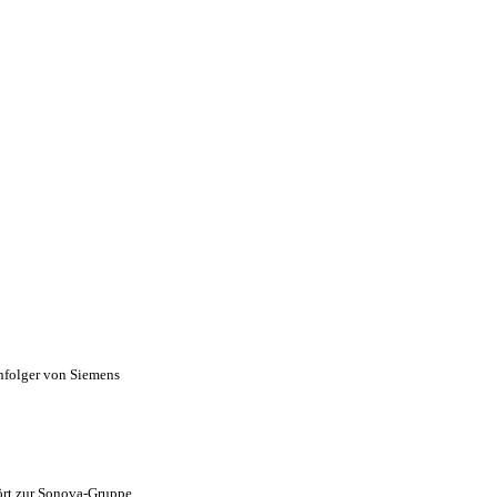
chfolger von Siemens
ört zur Sonova-Gruppe.