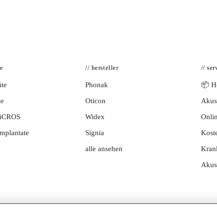
te
// hersteller
// ser
te
Phonak
📦 Hö
te
Oticon
Akust
BiCROS
Widex
Onlin
mplantate
Signia
Kost
alle ansehen
Kran
Akus