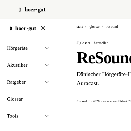
hoer·gut
start
/
glossar
/
resound
hoer·gut
// glossar · hersteller
Hörgeräte
ReSoun
Akustiker
Dänischer Hörgeräte-H
Ratgeber
Auracast.
Glossar
// stand 05·2026 · zuletzt verifiziert
2
Tools