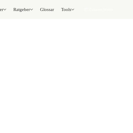
er
Ratgeber
Glossar
Tools
📦 Zuhause testen