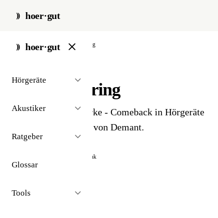
hoer·gut
start
/
glossar
/
philips-hearing
hoer·gut
// glossar · hersteller
Hörgeräte
Philips Hearing
Akustiker
Niederländische Marke - Comeback in Hörgeräte
seit 2019, vertrieben von Demant.
Ratgeber
Auch bekannt als:
Philips HearLink
Glossar
Tools